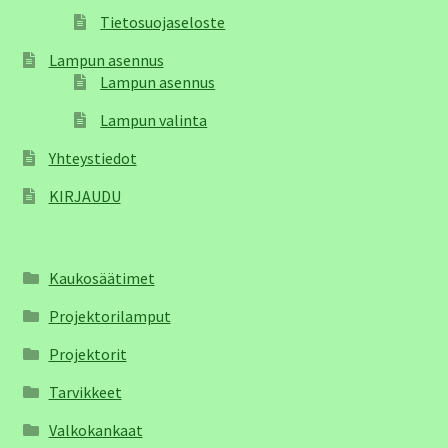
Tietosuojaseloste
Lampun asennus
Lampun asennus
Lampun valinta
Yhteystiedot
KIRJAUDU
Kaukosäätimet
Projektorilamput
Projektorit
Tarvikkeet
Valkokankaat