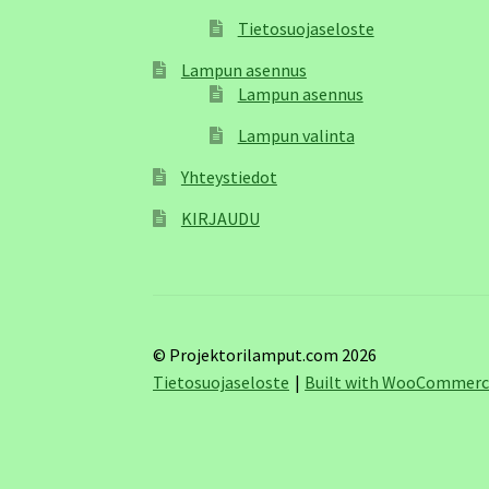
Tietosuojaseloste
Lampun asennus
Lampun asennus
Lampun valinta
Yhteystiedot
KIRJAUDU
© Projektorilamput.com 2026
Tietosuojaseloste
Built with WooCommer