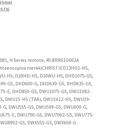
ätimet
ISTIE
081, H Series remote, 45.8RR01G002A
 Yhteensopiva merkkiCHRISTIED13HD2-HS,
WU-HS, D20HD-HS, D20WU-HS, DHD1075-GS,
99-GS, DHD600-G, DHD630-GS, DHD635-GS,
75-E, DHD850-GS, DWU1075-GS, DWU1082-
S, DWU15-HS (TAA), DWU1612-HS, DWU19-
0-G, DWU555-GS, DWU599-GS, DWU600-G,
U675-E, DWU700-GS, DWU7062-GS, DWU775-
DWU8902-GS, DWX555-GS, DWX600-G