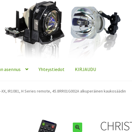
n asennus
Yhteystiedot
KIRJAUDU
-XX, IR1081, H Series remote, 45.8RR01G002A alkuperäinen kaukosäädin
CHRIST