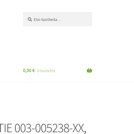
Etsi:
Haku
0,00
€
0 tuotetta
IE 003-005238-XX,