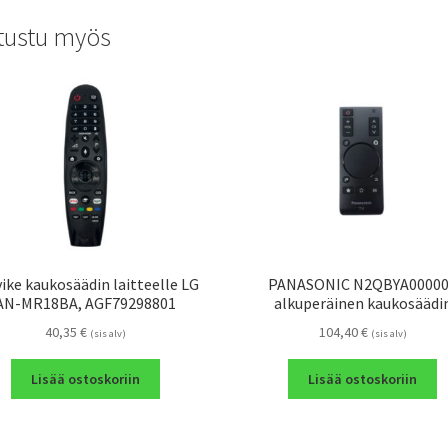
tustu myös
ike kaukosäädin laitteelle LG
PANASONIC N2QBYA0000
AN-MR18BA, AGF79298801
alkuperäinen kaukosäädi
40,35
€
104,40
€
(sis alv)
(sis alv)
Lisää ostoskoriin
Lisää ostoskoriin