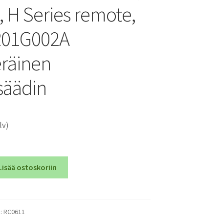
, H Series remote,
R01G002A
räinen
säädin
lv)
Lisää ostoskoriin
):
RC0611