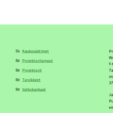
Kaukosäätimet
Pr
W
Projektorilamput
Y-
Projektorit
Ta
m
Tarvikkeet
3
Valkokankaat
Ja
Pu
em