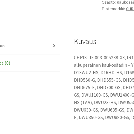
Osasto:
Kaukosä
H
Tuotemerkki:
CHR
Series
remote,
45.8RR01G002A
alkuperäinen
Kuvaus
kaukosäädin
aus
määrä
CHRISTIE 003-005238-XX, IR1
ot (0)
alkuperäinen kaukosäädin –
D13WU2-HS, D16HD-HS, D16
DHD550-G, DHD555-GS, DHD5
DHD675-E, DHD700-GS, DHD7
GS, DWU1100-GS, DWU1400-G
HS (TAA), DWU23-HS, DWU55
DWU630-GS, DWU635-GS, DW
E, DWU850-GS, DWU880-GS, 