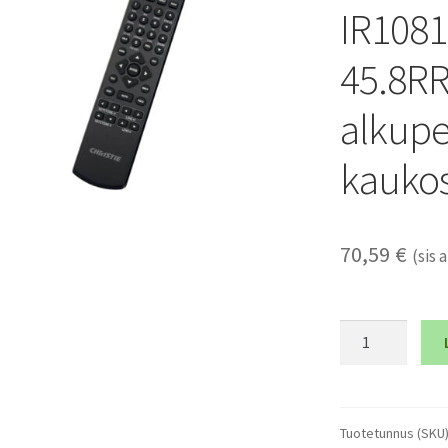
IR1081
45.8R
alkupe
kauko
70,59
€
(sis a
CHRISTIE
003-
005238-
XX,
IR1081,
Tuotetunnus (SKU