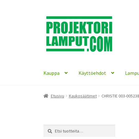
Siirry
Siirry
navigointiin
sisältöön
Kauppa
Käyttöehdot
Lampu
Etusivu
Kaukosäätimet
CHRISTIE 003-005238
Etsi:
Haku