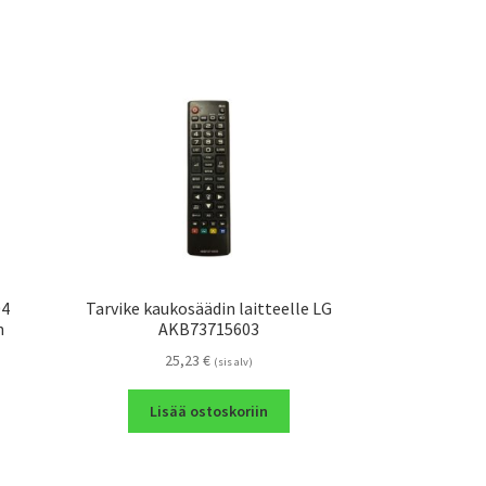
04
Tarvike kaukosäädin laitteelle LG
n
AKB73715603
25,23
€
(sis alv)
Lisää ostoskoriin