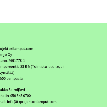
ojektorilamput.com
ergo Oy
tunn. 2691778-1
mpereentie 38 B 5 (Toimisto-osoite, ei
yymälää)
7500 Lempäälä
akko Salmijärvi
helin: 050 545 0700
ail: info(ät)projektorilamput.com