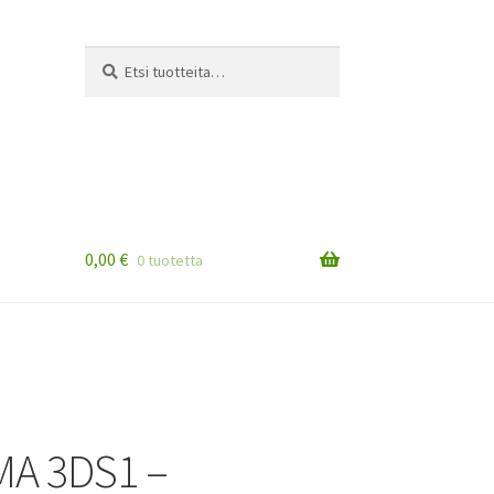
Etsi:
Haku
0,00
€
0 tuotetta
A 3DS1 –