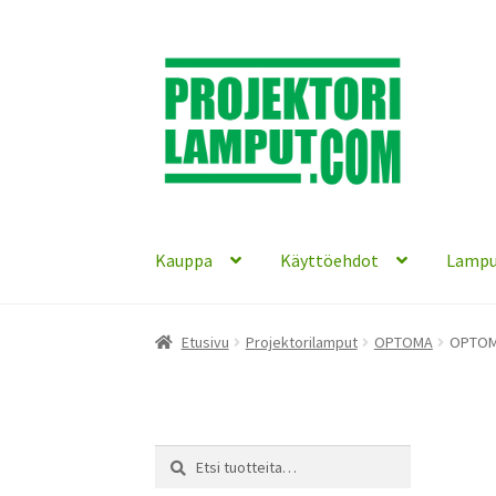
Siirry
Siirry
navigointiin
sisältöön
Kauppa
Käyttöehdot
Lampu
Etusivu
Projektorilamput
OPTOMA
OPTOMA
Etsi:
Haku