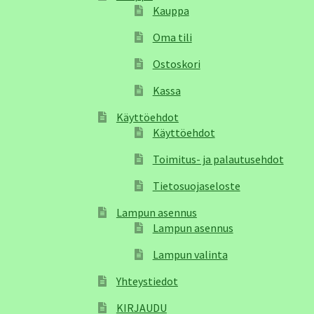
Kauppa
Oma tili
Ostoskori
Kassa
Käyttöehdot
Käyttöehdot
Toimitus- ja palautusehdot
Tietosuojaseloste
Lampun asennus
Lampun asennus
Lampun valinta
Yhteystiedot
KIRJAUDU