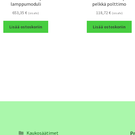
lamppumoduli
pelkkä polttimo
653,35
€
118,72
€
(sis alv)
(sis alv)
Lisää ostoskoriin
Lisää ostoskoriin
Kaukosäätimet
Pr