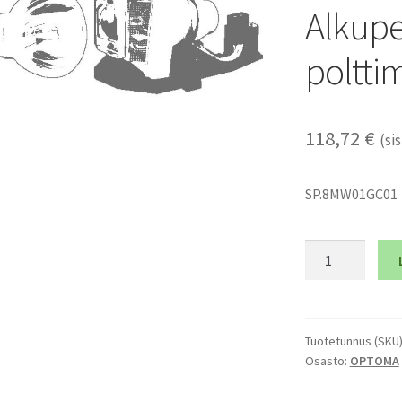
Alkupe
poltti
118,72
€
(sis
SP.8MW01GC01
OPTOMA
3DS1
-
Alkuperäinen
pelkkä
Tuotetunnus (SKU
Osasto:
OPTOMA
polttimo
määrä