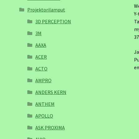
W
Projektorilamput
Y-
3D PERCEPTION
Ta
m
3M
3
AAXA
Ja
ACER
Pu
em
ACTO
AMPRO
ANDERS KERN
ANTHEM
APOLLO
ASK PROXIMA