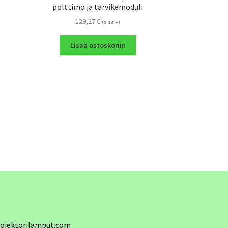
polttimo ja tarvikemoduli
129,27
€
(sis alv)
Lisää ostoskoriin
ojektorilamput.com