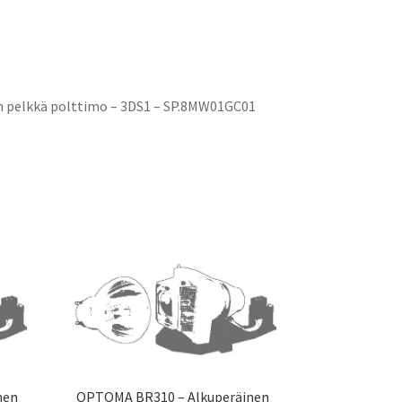
 pelkkä polttimo – 3DS1 – SP.8MW01GC01
nen
OPTOMA BR310 – Alkuperäinen