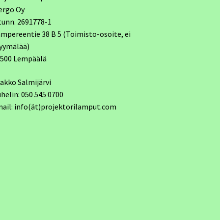
ergo Oy
tunn. 2691778-1
mpereentie 38 B 5 (Toimisto-osoite, ei
yymälää)
7500 Lempäälä
akko Salmijärvi
helin: 050 545 0700
ail: info(ät)projektorilamput.com