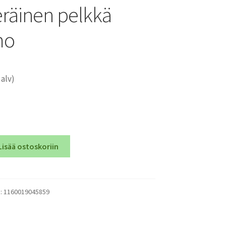
räinen pelkkä
mo
 alv)
Lisää ostoskoriin
):
1160019045859