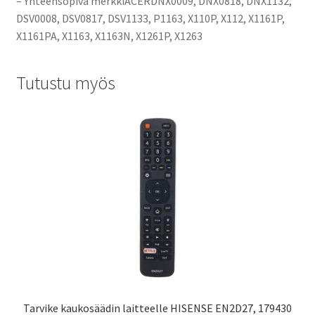
– Yhteensopiva merkkiACERDNX0009, DNX0818, DNX1132,
DSV0008, DSV0817, DSV1133, P1163, X110P, X112, X1161P,
X1161PA, X1163, X1163N, X1261P, X1263
Tutustu myös
Tarvike kaukosäädin laitteelle HISENSE EN2D27, 179430