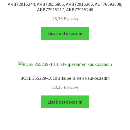
AKB72915244, AKB73655806, AKB72915266, AGF76692608,
AKB72915217, AKB72915246
26,36
€
(sis alv)
Lisää ostoskoriin
BOSE 355239-1010 alkuperäinen kaukosäädin
33,36
€
(sis alv)
Lisää ostoskoriin