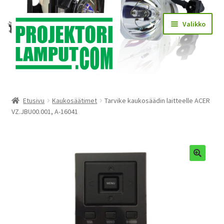
Siirry
Siirry
Valikko
navigointiin
sisältöön
Laajen
Kauppa
alemm
Etusivu
Kaukosäätimet
Tarvike kaukosäädin laitteelle ACER
tason
Laajen
VZ.JBU00.001, A-16041
Käyttöehdot
valikko
alemm
tason
Laajen
Lampun asennus
valikko
alemm
tason
Yhteystiedot
🔍
valikko
KIRJAUDU