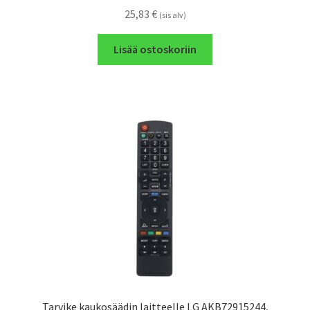
25,83
€
(sis alv)
Lisää ostoskoriin
Tarvike kaukosäädin laitteelle LG AKB72915244,