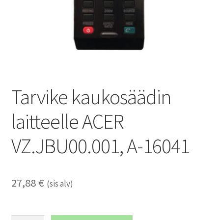
Tarvike kaukosäädin
laitteelle ACER
VZ.JBU00.001, A-16041
27,88
€
(sis alv)