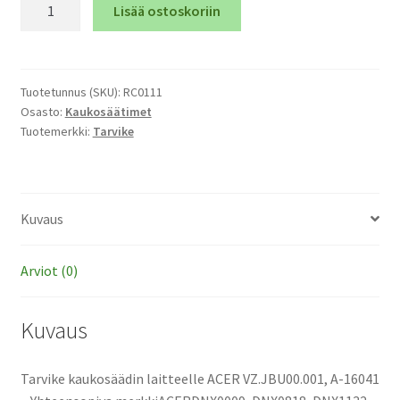
Tarvike
Lisää ostoskoriin
kaukosäädin
laitteelle
ACER
VZ.JBU00.001,
Tuotetunnus (SKU):
RC0111
Osasto:
Kaukosäätimet
A-
Tuotemerkki:
Tarvike
16041
määrä
Kuvaus
Arviot (0)
Kuvaus
Tarvike kaukosäädin laitteelle ACER VZ.JBU00.001, A-16041