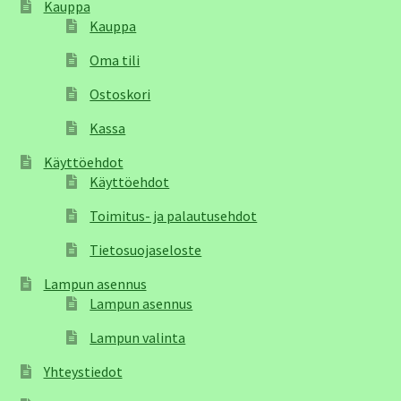
Kauppa
Kauppa
Oma tili
Ostoskori
Kassa
Käyttöehdot
Käyttöehdot
Toimitus- ja palautusehdot
Tietosuojaseloste
Lampun asennus
Lampun asennus
Lampun valinta
Yhteystiedot