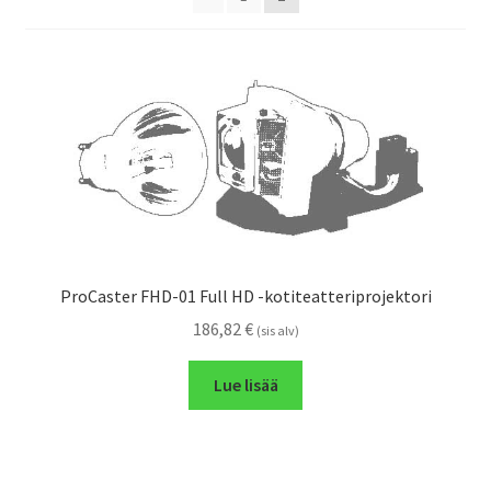
ProCaster FHD-01 Full HD -kotiteatteriprojektori
186,82
€
(sis alv)
Lue lisää