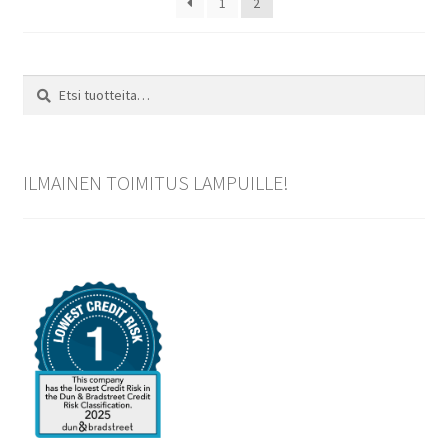
1
2
Etsi:
Haku
ILMAINEN TOIMITUS LAMPUILLE!