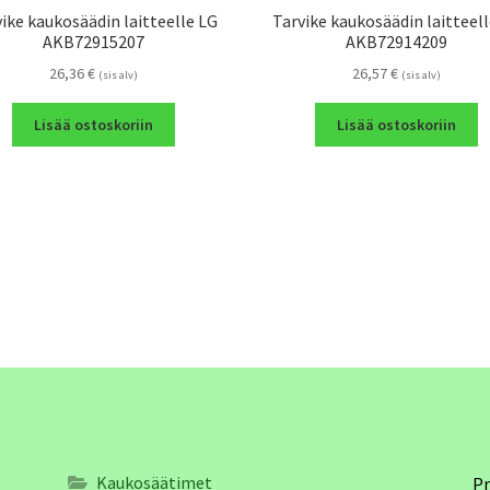
ike kaukosäädin laitteelle LG
Tarvike kaukosäädin laitteel
AKB72915207
AKB72914209
26,36
€
26,57
€
(sis alv)
(sis alv)
Lisää ostoskoriin
Lisää ostoskoriin
Kaukosäätimet
Pr