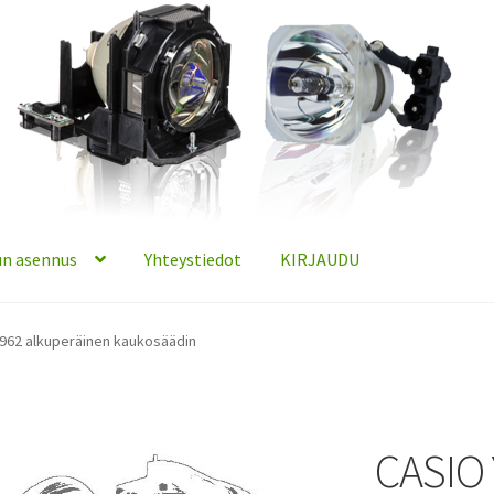
n asennus
Yhteystiedot
KIRJAUDU
962 alkuperäinen kaukosäädin
CASIO 