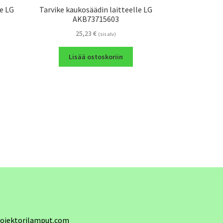
le LG
Tarvike kaukosäädin laitteelle LG
AKB73715603
25,23
€
(sis alv)
Lisää ostoskoriin
ojektorilamput.com