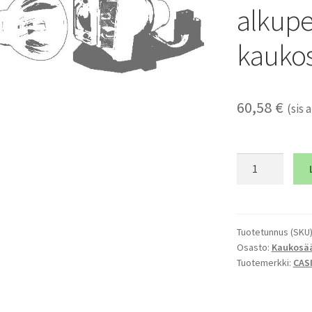
alkupe
kauko
60,58
€
(sis a
CASIO
YT-
160,
10542962
alkuperäinen
Tuotetunnus (SKU
Osasto:
Kaukosä
kaukosäädin
Tuotemerkki:
CAS
määrä