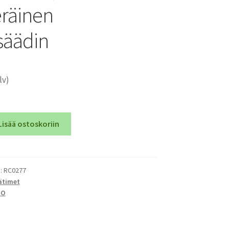
räinen
säädin
lv)
Lisää ostoskoriin
):
RC0277
ätimet
IO