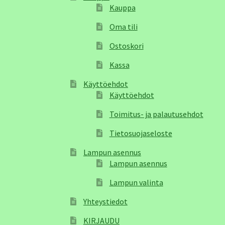
Kauppa
Oma tili
Ostoskori
Kassa
Käyttöehdot
Käyttöehdot
Toimitus- ja palautusehdot
Tietosuojaseloste
Lampun asennus
Lampun asennus
Lampun valinta
Yhteystiedot
KIRJAUDU