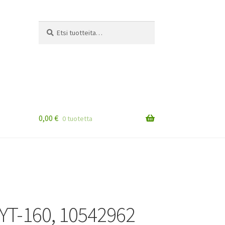
Etsi:
Haku
0,00
€
0 tuotetta
YT-160, 10542962