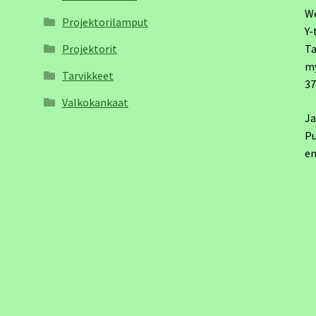
W
Projektorilamput
Y-
Projektorit
Ta
m
Tarvikkeet
3
Valkokankaat
Ja
Pu
em