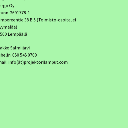
ergo Oy
tunn. 2691778-1
mpereentie 38 B 5 (Toimisto-osoite, ei
yymälää)
7500 Lempäälä
akko Salmijärvi
helin: 050 545 0700
ail: info(ät)projektorilamput.com