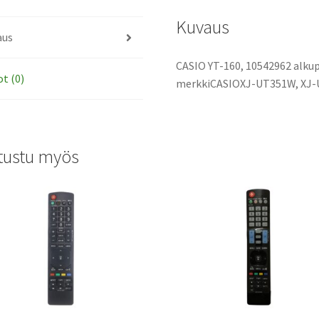
Kuvaus
aus
CASIO YT-160, 10542962 alku
ot (0)
merkkiCASIOXJ-UT351W, XJ
tustu myös