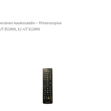
peräinen kaukosäädin – Yhteensopiva
-UT351WN, XJ-UT311WN