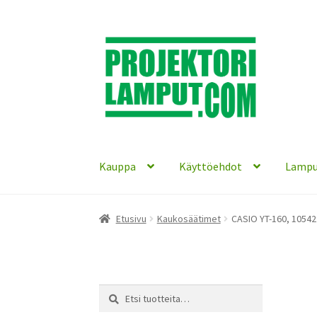
Siirry
Siirry
navigointiin
sisältöön
Kauppa
Käyttöehdot
Lampu
Etusivu
Kaukosäätimet
CASIO YT-160, 10542
Etsi:
Haku