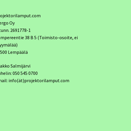
ojektorilamput.com
ergo Oy
tunn. 2691778-1
mpereentie 38 B 5 (Toimisto-osoite, ei
yymälää)
7500 Lempäälä
akko Salmijärvi
helin: 050 545 0700
ail: info(ät)projektorilamput.com