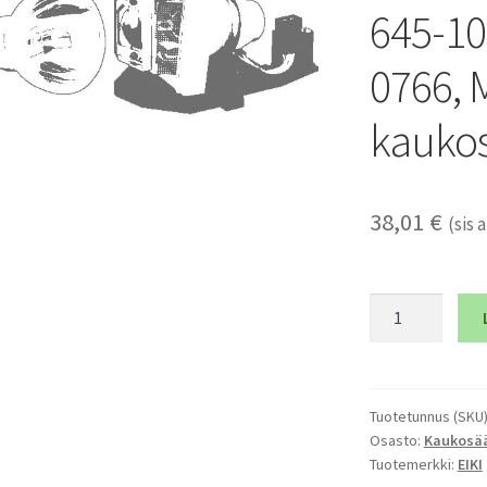
645-10
0766, 
kauko
38,01
€
(sis a
EIKI
CXZR,
CXZS,
CXJH,
645-
Tuotetunnus (SKU
Osasto:
Kaukosä
100-
Tuotemerkki:
EIKI
0606,