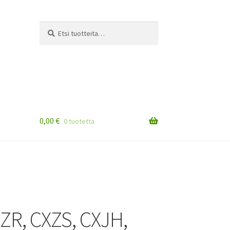
Etsi:
Haku
0,00
€
0 tuotetta
XZR, CXZS, CXJH,