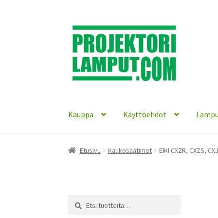
Siirry
Siirry
navigointiin
sisältöön
Kauppa
Käyttöehdot
Lampu
Etusivu
Kaukosäätimet
EIKI CXZR, CXZS, CX
Etsi:
Haku