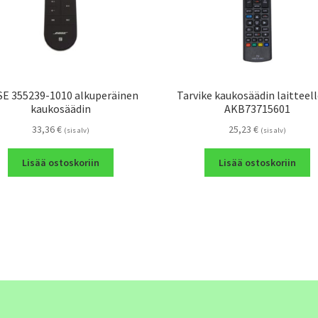
E 355239-1010 alkuperäinen
Tarvike kaukosäädin laitteel
kaukosäädin
AKB73715601
33,36
€
25,23
€
(sis alv)
(sis alv)
Lisää ostoskoriin
Lisää ostoskoriin