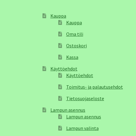
Kauppa
Kauppa
Oma tili
Ostoskori
Kassa
Käyttöehdot
Käyttöehdot
Toimitus- ja palautusehdot
Tietosuojaseloste
Lampun asennus
Lampun asennus
Lampun valinta