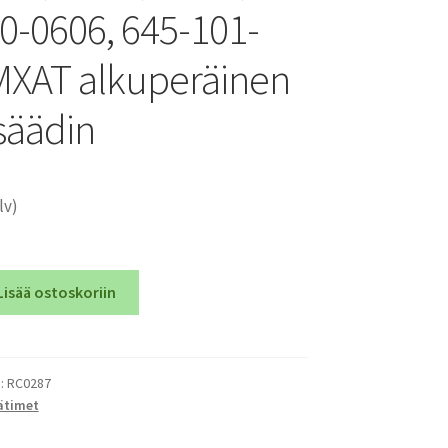
0-0606, 645-101-
MXAT alkuperäinen
säädin
lv)
Lisää ostoskoriin
):
RC0287
ätimet