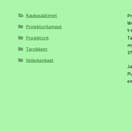
Kaukosäätimet
Pr
W
Projektorilamput
Y-
Projektorit
Ta
m
Tarvikkeet
3
Valkokankaat
Ja
Pu
em