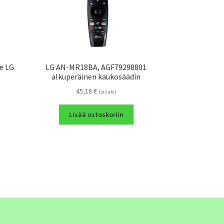
le LG
LG AN-MR18BA, AGF79298801
alkuperäinen kaukosäädin
45,18
€
(sis alv)
Lisää ostoskoriin