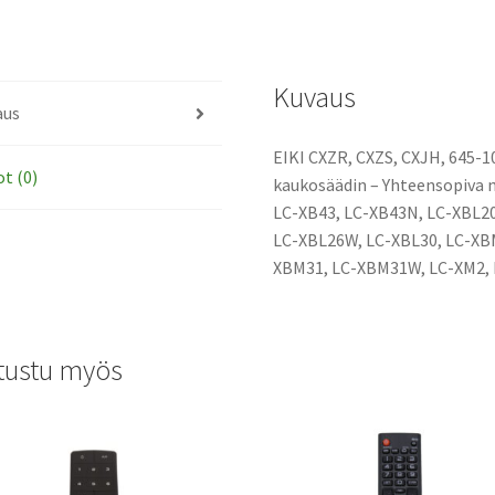
645-
101-
0766,
Kuvaus
MXAT
aus
alkuperäinen
kaukosäädin
EIKI CXZR, CXZS, CXJH, 645-
määrä
ot (0)
kaukosäädin – Yhteensopiva 
LC-XB43, LC-XB43N, LC-XBL20
LC-XBL26W, LC-XBL30, LC-XB
XBM31, LC-XBM31W, LC-XM2, 
tustu myös