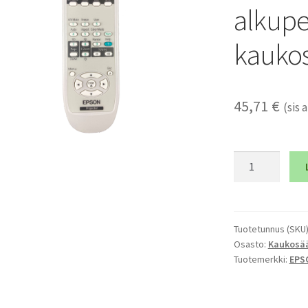
alkupe
kauko
45,71
€
(sis a
EPSON
1519442
alkuperäinen
kaukosäädin
määrä
Tuotetunnus (SKU
Osasto:
Kaukosä
Tuotemerkki:
EPS