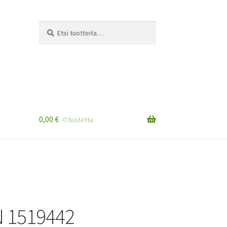
Etsi:
Haku
0,00
€
0 tuotetta
 1519442