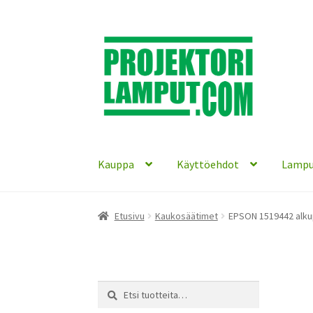
Siirry
Siirry
navigointiin
sisältöön
Kauppa
Käyttöehdot
Lampu
Etusivu
Kaukosäätimet
EPSON 1519442 alku
Etsi:
Haku