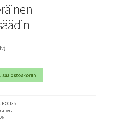
räinen
säädin
lv)
Lisää ostoskoriin
):
RC0135
ätimet
ON