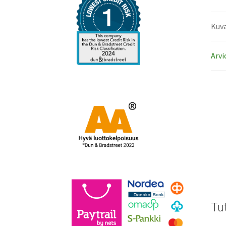
Kuv
Arvi
Tu