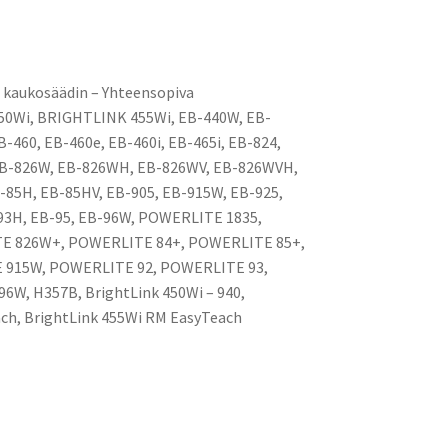
 kaukosäädin – Yhteensopiva
Wi, BRIGHTLINK 455Wi, EB-440W, EB-
-460, EB-460e, EB-460i, EB-465i, EB-824,
EB-826W, EB-826WH, EB-826WV, EB-826WVH,
-85H, EB-85HV, EB-905, EB-915W, EB-925,
-93H, EB-95, EB-96W, POWERLITE 1835,
E 826W+, POWERLITE 84+, POWERLITE 85+,
 915W, POWERLITE 92, POWERLITE 93,
W, H357B, BrightLink 450Wi – 940,
ch, BrightLink 455Wi RM EasyTeach