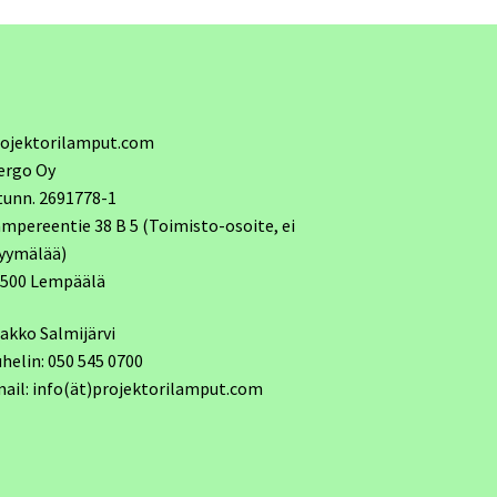
ojektorilamput.com
ergo Oy
tunn. 2691778-1
mpereentie 38 B 5 (Toimisto-osoite, ei
yymälää)
7500 Lempäälä
akko Salmijärvi
helin: 050 545 0700
ail: info(ät)projektorilamput.com