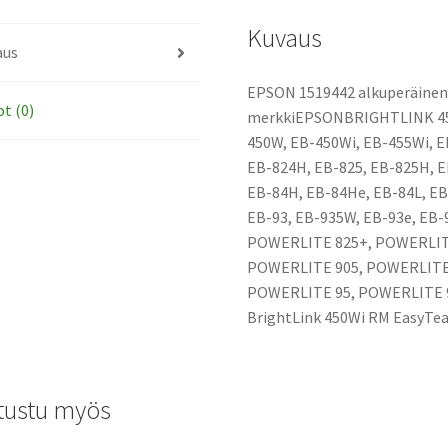
Kuvaus
aus
EPSON 1519442 alkuperäinen
ot (0)
merkkiEPSONBRIGHTLINK 450
450W, EB-450Wi, EB-455Wi, EB
EB-824H, EB-825, EB-825H, 
EB-84H, EB-84He, EB-84L, EB
EB-93, EB-935W, EB-93e, EB
POWERLITE 825+, POWERLIT
POWERLITE 905, POWERLITE
POWERLITE 95, POWERLITE 96
BrightLink 450Wi RM EasyTea
tustu myös