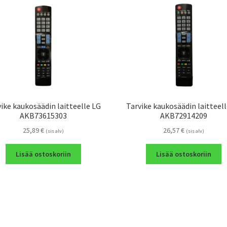
ike kaukosäädin laitteelle LG
Tarvike kaukosäädin laitteel
AKB73615303
AKB72914209
25,89
€
26,57
€
(sis alv)
(sis alv)
Lisää ostoskoriin
Lisää ostoskoriin