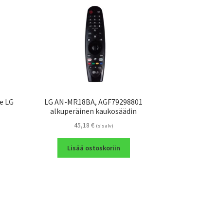
le LG
LG AN-MR18BA, AGF79298801
alkuperäinen kaukosäädin
45,18
€
(sis alv)
Lisää ostoskoriin