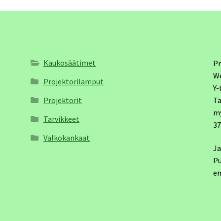
Kaukosäätimet
Pr
W
Projektorilamput
Y-
Projektorit
Ta
m
Tarvikkeet
3
Valkokankaat
Ja
Pu
em