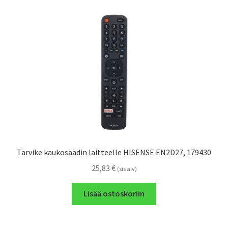
Tarvike kaukosäädin laitteelle HISENSE EN2D27, 179430
25,83
€
(sis alv)
Lisää ostoskoriin