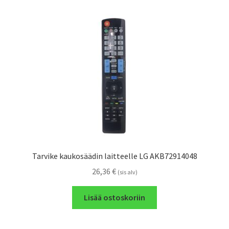
Tarvike kaukosäädin laitteelle LG AKB72914048
26,36
€
(sis alv)
Lisää ostoskoriin