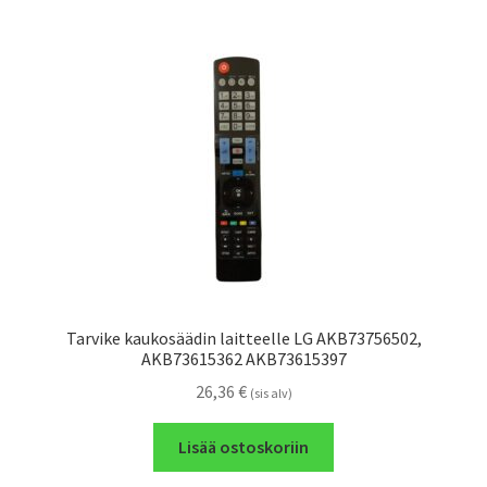
Tarvike kaukosäädin laitteelle LG AKB73756502,
AKB73615362 AKB73615397
26,36
€
(sis alv)
Lisää ostoskoriin