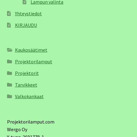
Lampun valinta
Yhteystiedot
KIRJAUDU
Kaukosäätimet
Projektorilamput
Projektorit
Tarvikkeet
Valkokankaat
Projektorilamput.com
Wergo Oy
Y-tunn. 2691778-1