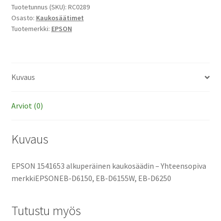
määrä
Tuotetunnus (SKU):
RC0289
Osasto:
Kaukosäätimet
Tuotemerkki:
EPSON
Kuvaus
Arviot (0)
Kuvaus
EPSON 1541653 alkuperäinen kaukosäädin – Yhteensopiva
merkkiEPSONEB-D6150, EB-D6155W, EB-D6250
Tutustu myös