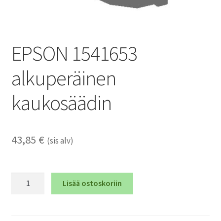
EPSON 1541653
alkuperäinen
kaukosäädin
43,85
€
(sis alv)
EPSON
Lisää ostoskoriin
1541653
alkuperäinen
kaukosäädin