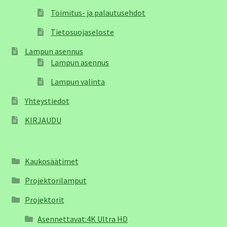
Toimitus- ja palautusehdot
Tietosuojaseloste
Lampun asennus
Lampun asennus
Lampun valinta
Yhteystiedot
KIRJAUDU
Kaukosäätimet
Projektorilamput
Projektorit
Asennettavat:4K Ultra HD