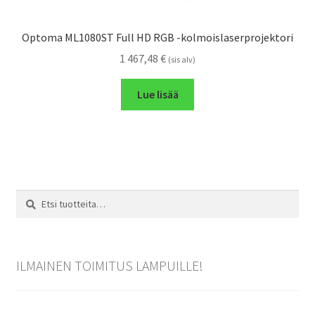
Optoma ML1080ST Full HD RGB -kolmoislaserprojektori
1 467,48
€
(sis alv)
Lue lisää
Etsi:
Haku
ILMAINEN TOIMITUS LAMPUILLE!