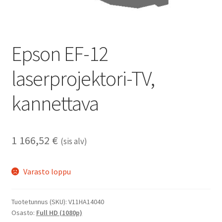
Epson EF-12
laserprojektori-TV,
kannettava
1 166,52
€
(sis alv)
Varasto loppu
Tuotetunnus (SKU):
V11HA14040
Osasto:
Full HD (1080p)