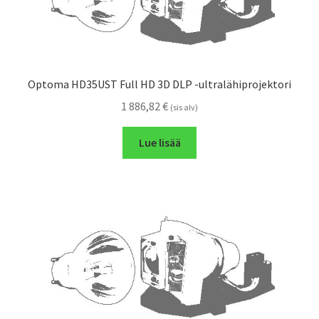
Optoma HD35UST Full HD 3D DLP -ultralähiprojektori
1 886,82
€
(sis alv)
Lue lisää