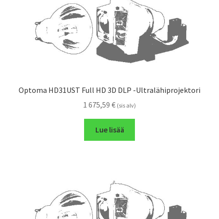
Optoma HD31UST Full HD 3D DLP -Ultralähiprojektori
1 675,59
€
(sis alv)
Lue lisää