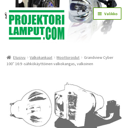
Siirry
Siirry
Valikko
navigointiin
sisältöön
Laajen
Kauppa
alemm
Etusivu
Valkokankaat
Moottoroidut
Grandview Cyber
tason
Laajen
100″ 16:9 -sähkökäyttöinen valkokangas, valkoinen
Käyttöehdot
valikko
alemm
tason
Laajen
Lampun asennus
valikko
alemm
tason
Yhteystiedot
valikko
KIRJAUDU