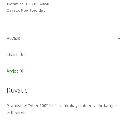
-
Tuotetunnus (SKU):
24850
Osasto:
Moottoroidut
sähkökäyttöinen
valkokangas,
valkoinen
määrä
Kuvaus
Lisätiedot
Arviot (0)
Kuvaus
Grandview Cyber 100″ 16:9 -sähkökäyttöinen valkokangas,
valkoinen