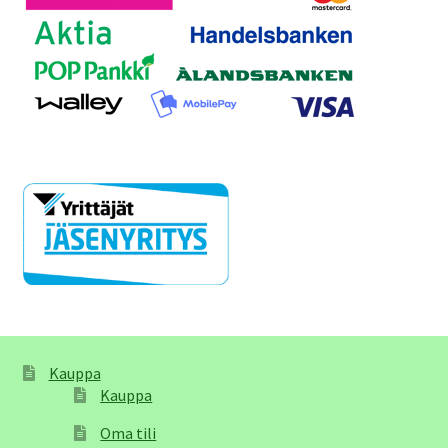
Kauppa
Kauppa
Oma tili