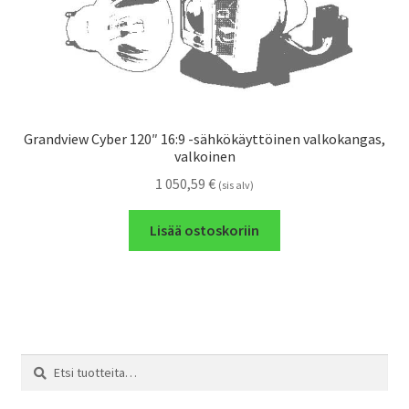
Grandview Cyber 120″ 16:9 -sähkökäyttöinen valkokangas,
valkoinen
1 050,59
€
(sis alv)
Lisää ostoskoriin
Etsi:
Haku