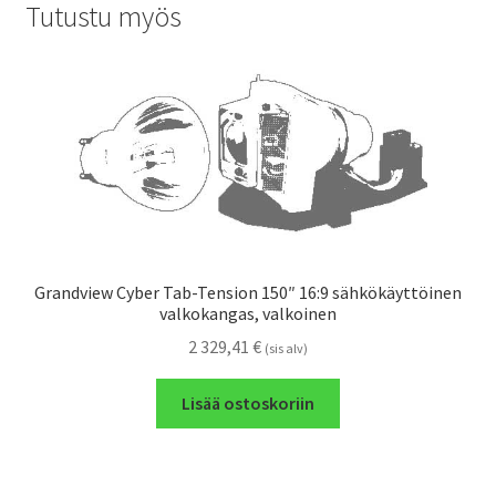
Tutustu myös
Grandview Cyber Tab-Tension 150″ 16:9 sähkökäyttöinen
valkokangas, valkoinen
2 329,41
€
(sis alv)
Lisää ostoskoriin