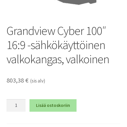
Grandview Cyber 100″
16:9 -sähkökäyttöinen
valkokangas, valkoinen
803,38
€
(sis alv)
Grandview
Lisää ostoskoriin
Cyber
100"
16:9