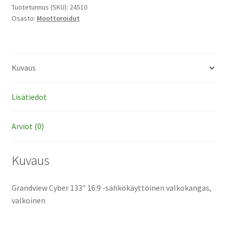
-
Tuotetunnus (SKU):
24510
Osasto:
Moottoroidut
sähkökäyttöinen
valkokangas,
valkoinen
määrä
Kuvaus
Lisätiedot
Arviot (0)
Kuvaus
Grandview Cyber 133″ 16:9 -sähkökäyttöinen valkokangas,
valkoinen