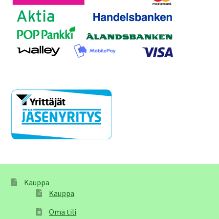
Kauppa
Kauppa
Oma tili