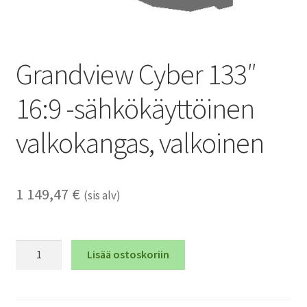
Grandview Cyber 133″
16:9 -sähkökäyttöinen
valkokangas, valkoinen
1 149,47
€
(sis alv)
Grandview
Lisää ostoskoriin
Cyber
133"
16:9