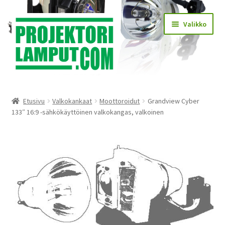
Siirry
Siirry
Valikko
navigointiin
sisältöön
Laajen
Kauppa
alemm
Etusivu
Valkokankaat
Moottoroidut
Grandview Cyber
tason
Laajen
133″ 16:9 -sähkökäyttöinen valkokangas, valkoinen
Käyttöehdot
valikko
alemm
tason
Laajen
Lampun asennus
valikko
alemm
tason
Yhteystiedot
valikko
KIRJAUDU