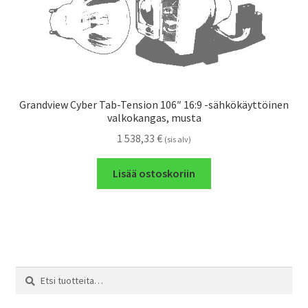
Grandview Cyber Tab-Tension 106″ 16:9 -sähkökäyttöinen
valkokangas, musta
1 538,33
€
(sis alv)
Lisää ostoskoriin
Etsi:
Haku