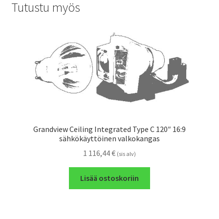
Tutustu myös
Grandview Ceiling Integrated Type C 120″ 16:9
sähkökäyttöinen valkokangas
1 116,44
€
(sis alv)
Lisää ostoskoriin