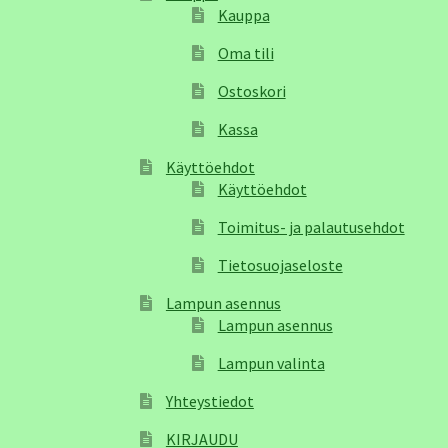
Kauppa
Oma tili
Ostoskori
Kassa
Käyttöehdot
Käyttöehdot
Toimitus- ja palautusehdot
Tietosuojaseloste
Lampun asennus
Lampun asennus
Lampun valinta
Yhteystiedot
KIRJAUDU