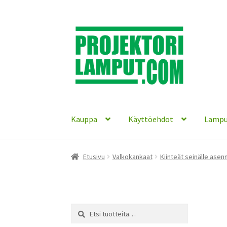
Siirry
Siirry
navigointiin
sisältöön
Kauppa
Käyttöehdot
Lampu
Etusivu
Valkokankaat
Kiinteät seinälle asen
Etsi:
Haku