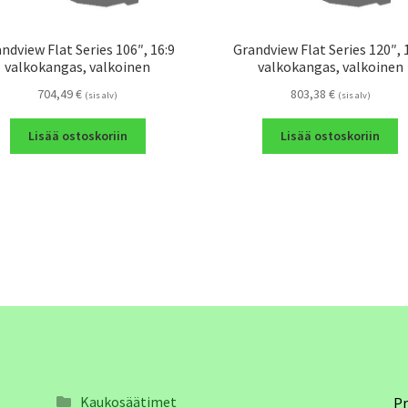
ndview Flat Series 106″, 16:9
Grandview Flat Series 120″, 
valkokangas, valkoinen
valkokangas, valkoinen
704,49
€
803,38
€
(sis alv)
(sis alv)
Lisää ostoskoriin
Lisää ostoskoriin
Kaukosäätimet
Pr