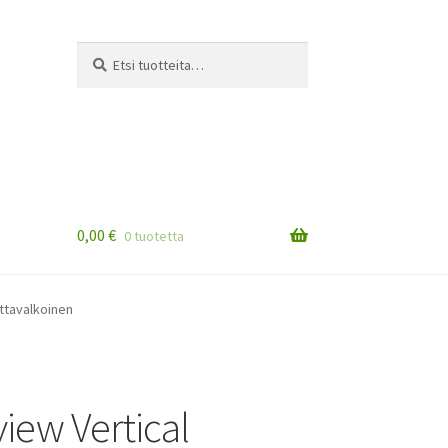
Etsi:
Haku
0,00
€
0 tuotetta
attavalkoinen
iew Vertical