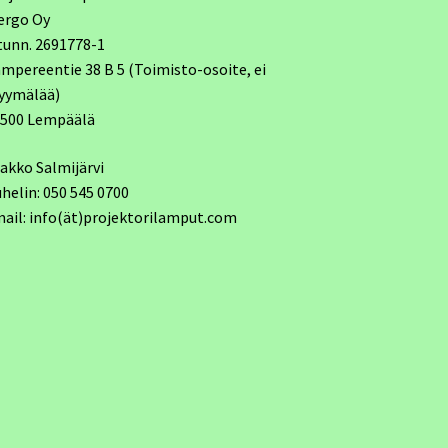
ergo Oy
tunn. 2691778-1
mpereentie 38 B 5 (Toimisto-osoite, ei
yymälää)
7500 Lempäälä
akko Salmijärvi
helin: 050 545 0700
ail: info(ät)projektorilamput.com