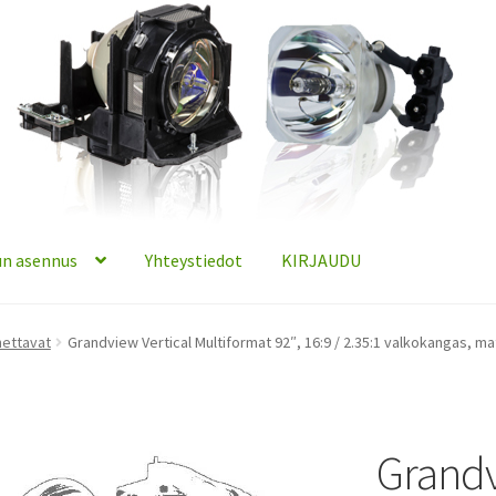
n asennus
Yhteystiedot
KIRJAUDU
nettavat
Grandview Vertical Multiformat 92″, 16:9 / 2.35:1 valkokangas, m
Grandv