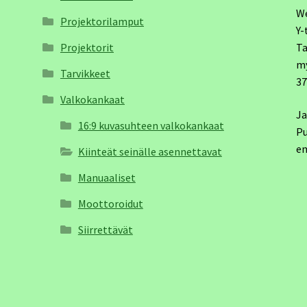
W
Projektorilamput
Y-
Projektorit
Ta
m
Tarvikkeet
3
Valkokankaat
Ja
16:9 kuvasuhteen valkokankaat
Pu
em
Kiinteät seinälle asennettavat
Manuaaliset
Moottoroidut
Siirrettävät