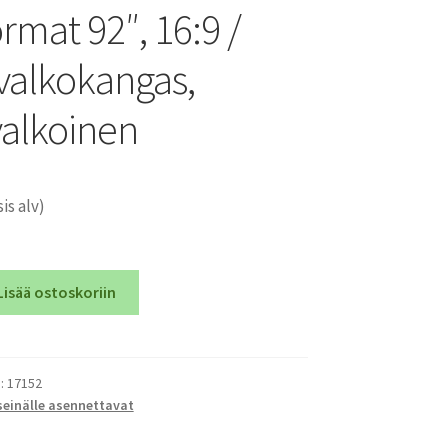
rmat 92″, 16:9 /
 valkokangas,
alkoinen
sis alv)
Lisää ostoskoriin
):
17152
seinälle asennettavat