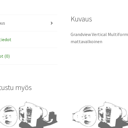
valkokangas,
mattavalkoine
määrä
Kuvaus
aus
Grandview Vertical Multiforma
tiedot
mattavalkoinen
ot (0)
tustu myös