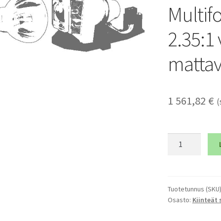
Multifo
2.35:1
mattav
1 561,82
€
(
Grandview
Vertical
Multiformat
92",
16:9
Tuotetunnus (SKU
Osasto:
Kiinteät 
/
2.35:1