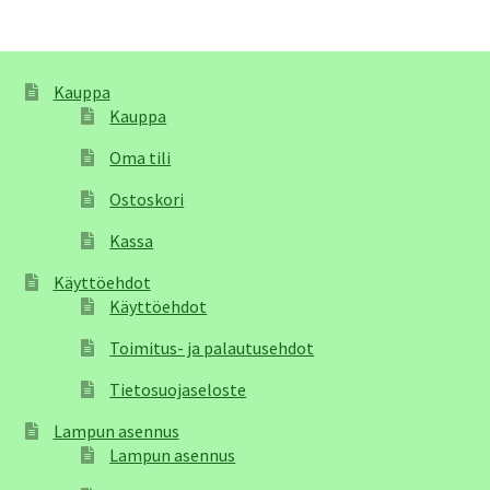
Kauppa
Kauppa
Oma tili
Ostoskori
Kassa
Käyttöehdot
Käyttöehdot
Toimitus- ja palautusehdot
Tietosuojaseloste
Lampun asennus
Lampun asennus