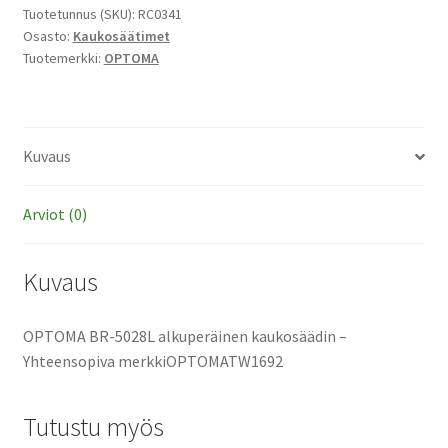
kaukosäädin
Tuotetunnus (SKU):
RC0341
Osasto:
Kaukosäätimet
määrä
Tuotemerkki:
OPTOMA
Kuvaus
Arviot (0)
Kuvaus
OPTOMA BR-5028L alkuperäinen kaukosäädin –
Yhteensopiva merkkiOPTOMATW1692
Tutustu myös