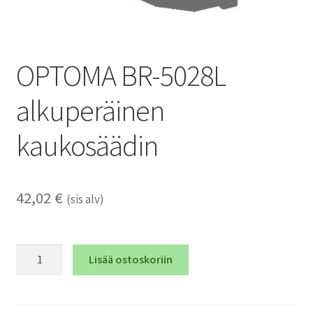
OPTOMA BR-5028L
alkuperäinen
kaukosäädin
42,02
€
(sis alv)
OPTOMA
Lisää ostoskoriin
BR-
5028L
alkuperäinen