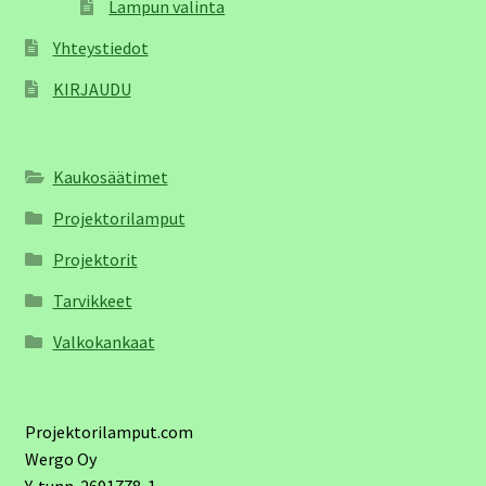
Lampun valinta
Yhteystiedot
KIRJAUDU
Kaukosäätimet
Projektorilamput
Projektorit
Tarvikkeet
Valkokankaat
Projektorilamput.com
Wergo Oy
Y-tunn. 2691778-1