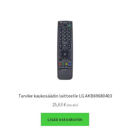
Tarvike kaukosäädin laitteelle LG AKB69680403
25,63
€
(sis alv)
Lisää ostoskoriin