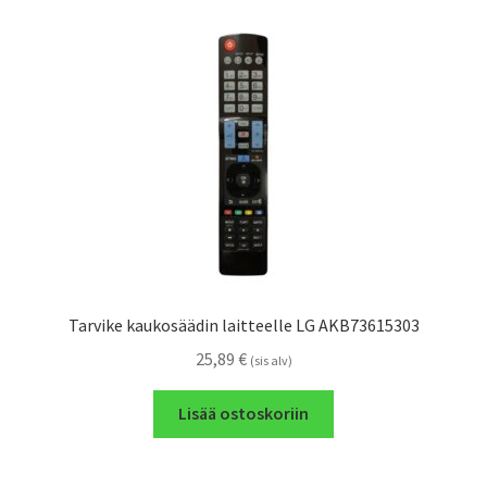
Tarvike kaukosäädin laitteelle LG AKB73615303
25,89
€
(sis alv)
Lisää ostoskoriin