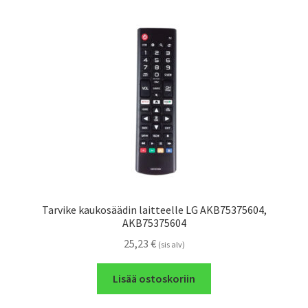
Tarvike kaukosäädin laitteelle LG AKB75375604,
AKB75375604
25,23
€
(sis alv)
Lisää ostoskoriin