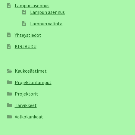
Lampun asennus
Lampun asennus
Lampun valinta
Yhteystiedot
KIRJAUDU
Kaukosäätimet
Projektorilamput
Projektorit
Tarvikkeet
Valkokankaat