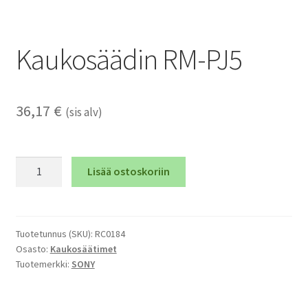
Kaukosäädin RM-PJ5
36,17
€
(sis alv)
Kaukosäädin
Lisää ostoskoriin
RM-
PJ5
määrä
Tuotetunnus (SKU):
RC0184
Osasto:
Kaukosäätimet
Tuotemerkki:
SONY