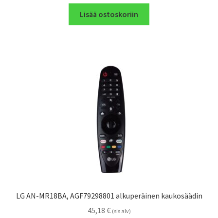
Lisää ostoskoriin
LG AN-MR18BA, AGF79298801 alkuperäinen kaukosäädin
45,18
€
(sis alv)