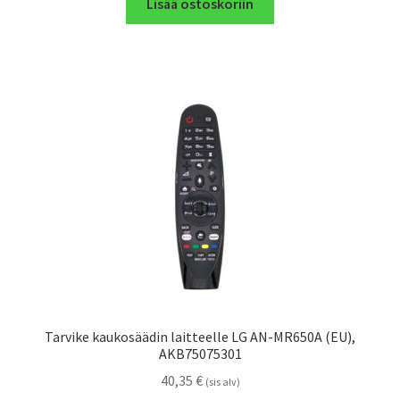
Lisää ostoskoriin
Tarvike kaukosäädin laitteelle LG AN-MR650A (EU),
AKB75075301
40,35
€
(sis alv)