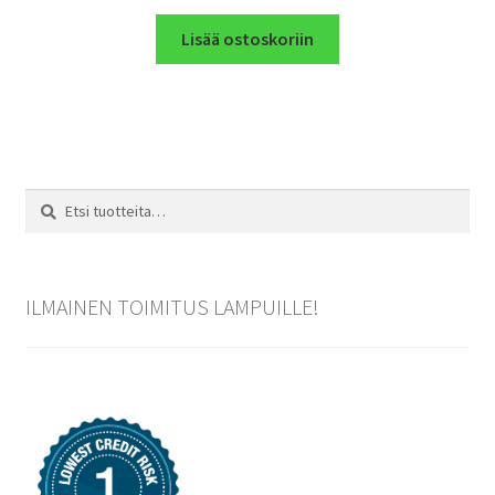
Lisää ostoskoriin
Etsi:
Haku
ILMAINEN TOIMITUS LAMPUILLE!