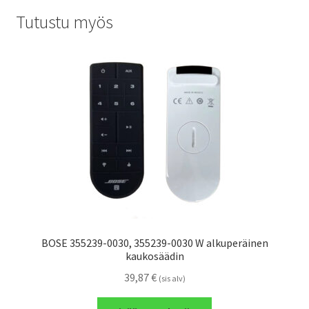
Tutustu myös
BOSE 355239-0030, 355239-0030 W alkuperäinen
kaukosäädin
39,87
€
(sis alv)