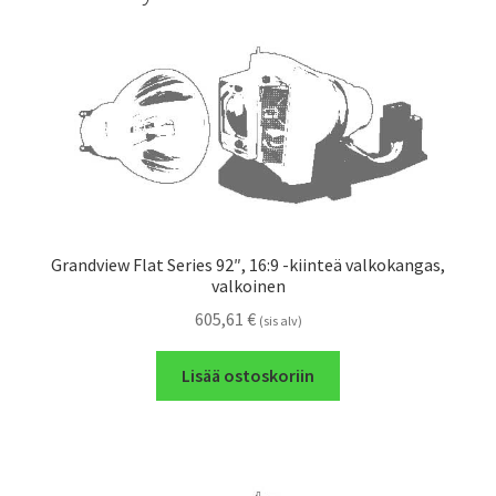
Grandview Flat Series 92″, 16:9 -kiinteä valkokangas,
valkoinen
605,61
€
(sis alv)
Lisää ostoskoriin