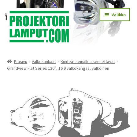
Siirry
Siirry
Valikko
navigointiin
sisältöön
Laajen
Kauppa
alemm
Etusivu
Valkokankaat
Kiinteät seinälle asennettavat
tason
Laajen
Grandview Flat Series 120″, 16:9 valkokangas, valkoinen
Käyttöehdot
valikko
alemm
tason
Laajen
Lampun asennus
valikko
alemm
tason
Yhteystiedot
valikko
KIRJAUDU