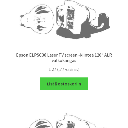
Epson ELPSC36 Laser TV screen -kiinteä 120″ ALR
valkokangas
1 277,77
€
(sis alv)
Lisää ostoskoriin