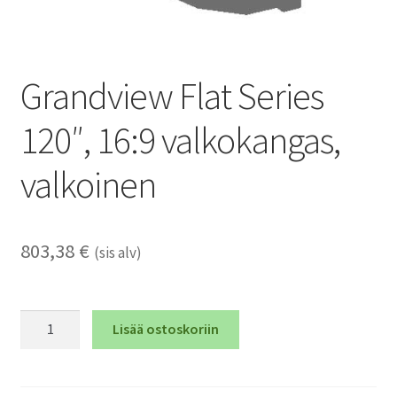
Grandview Flat Series
120″, 16:9 valkokangas,
valkoinen
803,38
€
(sis alv)
Grandview
Lisää ostoskoriin
Flat
Series
120",