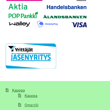
Kauppa
Kauppa
Oma tili