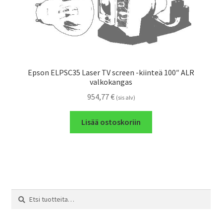
Epson ELPSC35 Laser TV screen -kiinteä 100″ ALR
valkokangas
954,77
€
(sis alv)
Lisää ostoskoriin
Etsi:
Haku