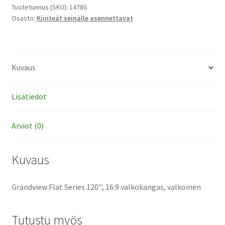
16:9
Tuotetunnus (SKU):
14786
Osasto:
Kiinteät seinälle asennettavat
valkokangas,
valkoinen
määrä
Kuvaus
Lisätiedot
Arviot (0)
Kuvaus
Grandview Flat Series 120″, 16:9 valkokangas, valkoinen
Tutustu myös