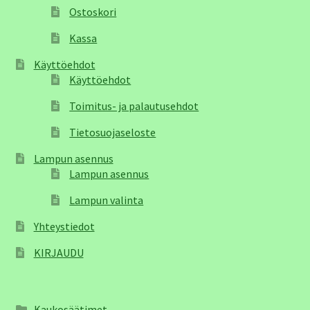
Ostoskori
Kassa
Käyttöehdot
Käyttöehdot
Toimitus- ja palautusehdot
Tietosuojaseloste
Lampun asennus
Lampun asennus
Lampun valinta
Yhteystiedot
KIRJAUDU
Kaukosäätimet