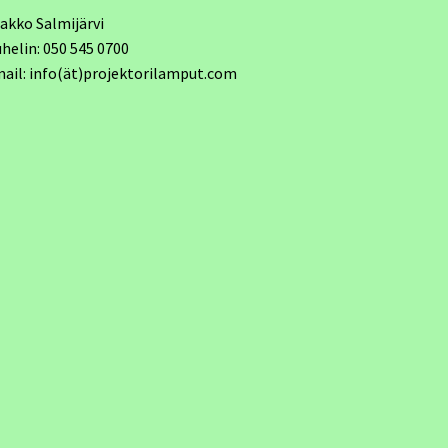
akko Salmijärvi
helin: 050 545 0700
ail: info(ät)projektorilamput.com