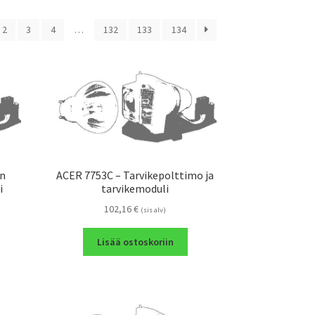
2
3
4
…
132
133
134
en
ACER 7753C – Tarvikepolttimo ja
i
tarvikemoduli
102,16
€
(sis alv)
Lisää ostoskoriin