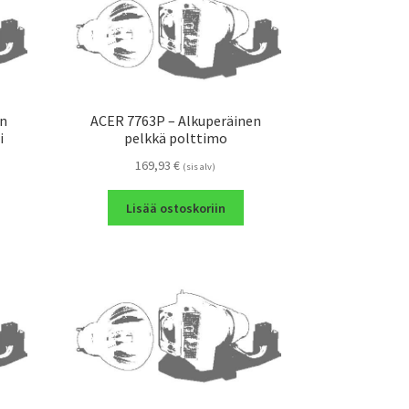
en
ACER 7763P – Alkuperäinen
i
pelkkä polttimo
169,93
€
(sis alv)
Lisää ostoskoriin