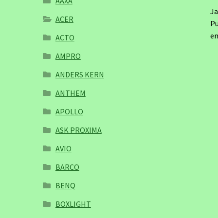
AAXA
Ja
ACER
Pu
em
ACTO
AMPRO
ANDERS KERN
ANTHEM
APOLLO
ASK PROXIMA
AVIO
BARCO
BENQ
BOXLIGHT