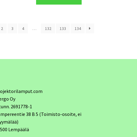
2
3
4
…
132
133
134
ojektorilamput.com
ergo Oy
tunn. 2691778-1
mpereentie 38 B 5 (Toimisto-osoite, ei
yymälää)
7500 Lempäälä