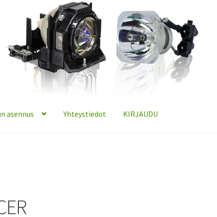
n asennus
Yhteystiedot
KIRJAUDU
CER