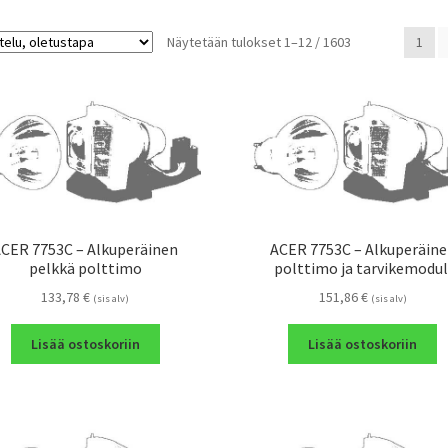
Näytetään tulokset 1–12 / 1603
1
CER 7753C – Alkuperäinen
ACER 7753C – Alkuperäin
pelkkä polttimo
polttimo ja tarvikemodul
133,78
€
151,86
€
(sis alv)
(sis alv)
Lisää ostoskoriin
Lisää ostoskoriin