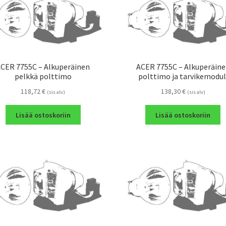
CER 7755C – Alkuperäinen
ACER 7755C – Alkuperäin
pelkkä polttimo
polttimo ja tarvikemodul
118,72
€
138,30
€
(sis alv)
(sis alv)
Lisää ostoskoriin
Lisää ostoskoriin