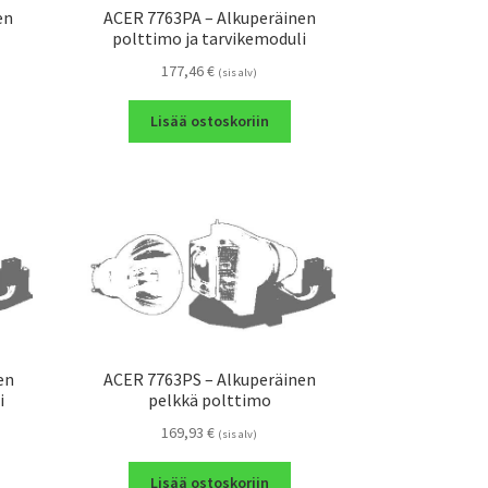
en
ACER 7763PA – Alkuperäinen
polttimo ja tarvikemoduli
177,46
€
(sis alv)
Lisää ostoskoriin
en
ACER 7763PS – Alkuperäinen
i
pelkkä polttimo
169,93
€
(sis alv)
Lisää ostoskoriin