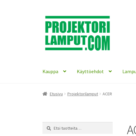
Siirry
Siirry
navigointiin
sisältöön
Kauppa
Käyttöehdot
Lampu
Etusivu
Projektorilamput
ACER
A
Etsi:
Haku