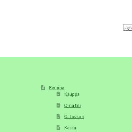
Kauppa
Kauppa
Oma tili
Ostoskori
Kassa