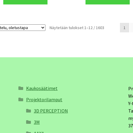
Näytetään tulokset 1–12 / 1603
1
Kaukosäätimet
Pr
W
Projektorilamput
Y-
3D PERCEPTION
Ta
m
3M
3