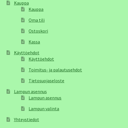
Kauppa
Kauppa
Oma tili
Ostoskori
Kassa
Käyttöehdot
Käyttöehdot
Toimitus- ja palautusehdot
Tietosuojaseloste
Lampun asennus
Lampun asennus
Lampun valinta
Yhteystiedot