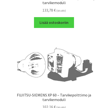
tarvikemoduli
133,78
€
(sis alv)
Lisää ostoskoriin
FUJITSU-SIEMENS XP 60 – Tarvikepolttimo ja
tarvikemoduli
102,16
€
(sis alv)