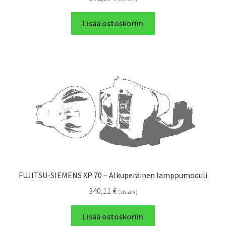
Lisää ostoskoriin
FUJITSU-SIEMENS XP 70 – Alkuperäinen lamppumoduli
340,11
€
(sis alv)
Lisää ostoskoriin