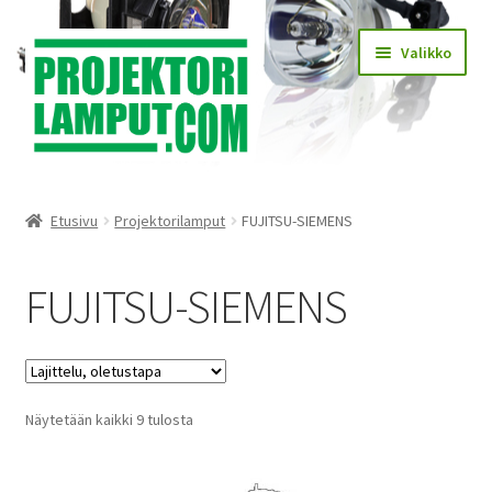
Siirry
Siirry
Valikko
navigointiin
sisältöön
Laajen
Kauppa
alemm
Etusivu
Projektorilamput
FUJITSU-SIEMENS
tason
Laajen
Käyttöehdot
valikko
alemm
FUJITSU-SIEMENS
tason
Laajen
Lampun asennus
valikko
alemm
tason
Yhteystiedot
valikko
Näytetään kaikki 9 tulosta
KIRJAUDU