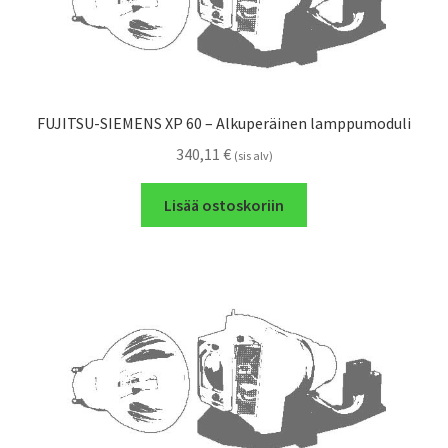
FUJITSU-SIEMENS XP 60 – Alkuperäinen lamppumoduli
340,11
€
(sis alv)
Lisää ostoskoriin