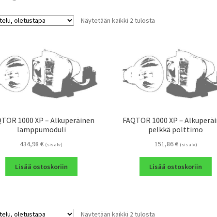
Näytetään kaikki 2 tulosta
TOR 1000 XP – Alkuperäinen
FAQTOR 1000 XP – Alkuperä
lamppumoduli
pelkkä polttimo
434,98
€
151,86
€
(sis alv)
(sis alv)
Lisää ostoskoriin
Lisää ostoskoriin
Näytetään kaikki 2 tulosta