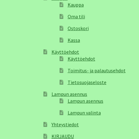
Kauppa
Oma tili
Ostoskori
Kassa
Käyttöehdot
Käyttöehdot
Toimitus- ja palautusehdot
Tietosuojaseloste
Lampun asennus
Lampun asennus
Lampun valinta
Yhteystiedot
KIRJAUDU