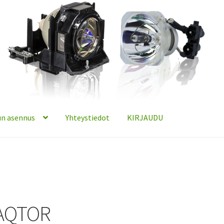
n asennus
Yhteystiedot
KIRJAUDU
AQTOR