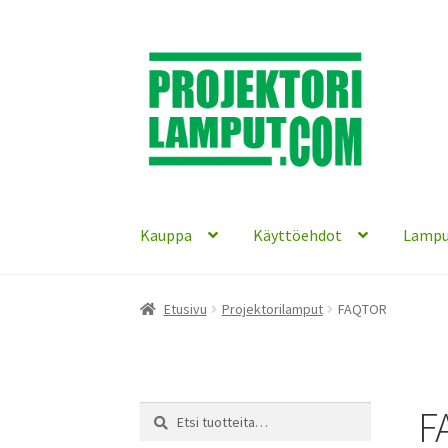
Siirry
Siirry
navigointiin
sisältöön
Kauppa
Käyttöehdot
Lampu
Etusivu
Projektorilamput
FAQTOR
F
Etsi:
Haku