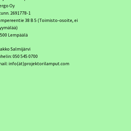
ergo Oy
tunn. 2691778-1
mpereentie 38 B 5 (Toimisto-osoite, ei
yymälää)
7500 Lempäälä
akko Salmijärvi
helin: 050 545 0700
ail: info(ät)projektorilamput.com