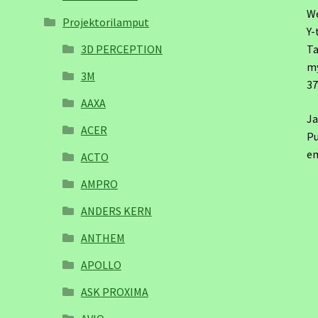
W
Projektorilamput
Y-
3D PERCEPTION
Ta
m
3M
3
AAXA
Ja
ACER
Pu
em
ACTO
AMPRO
ANDERS KERN
ANTHEM
APOLLO
ASK PROXIMA