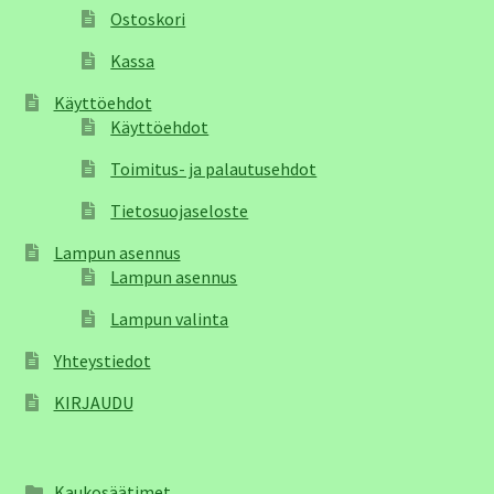
Ostoskori
Kassa
Käyttöehdot
Käyttöehdot
Toimitus- ja palautusehdot
Tietosuojaseloste
Lampun asennus
Lampun asennus
Lampun valinta
Yhteystiedot
KIRJAUDU
Kaukosäätimet