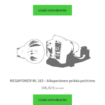
Lisää ostoskoriin
MEGAPOWER ML 163 – Alkuperäinen pelkkä polttimo
168,42
€
(sis alv)
Lisää ostoskoriin