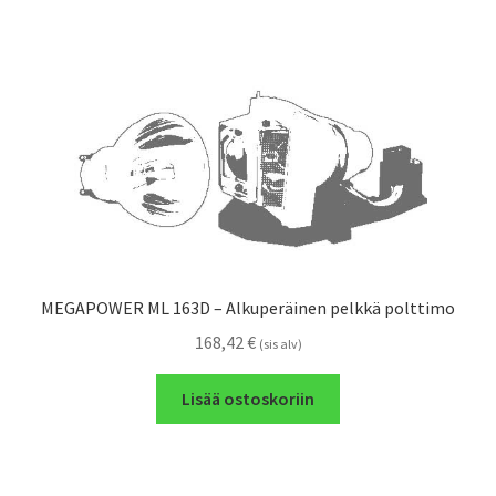
MEGAPOWER ML 163D – Alkuperäinen pelkkä polttimo
168,42
€
(sis alv)
Lisää ostoskoriin