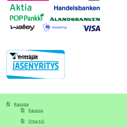
Kauppa
Kauppa
Oma tili