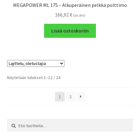
MEGAPOWER ML 175 – Alkuperäinen pelkkä polttimo
166,92
€
(sis alv)
Lisää ostoskoriin
Näytetään tulokset 1–12 / 24
1
2
Etsi:
Haku