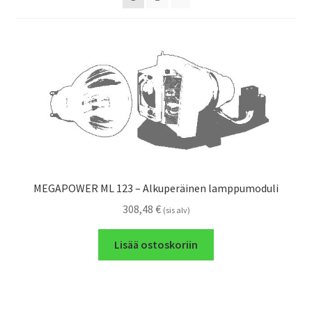
MEGAPOWER ML 123 – Alkuperäinen lamppumoduli
308,48
€
(sis alv)
Lisää ostoskoriin