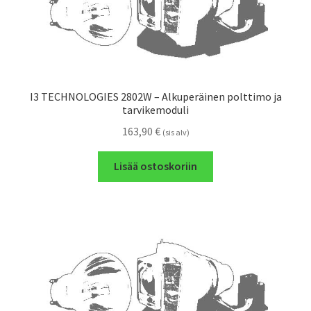
I3 TECHNOLOGIES 2802W – Alkuperäinen polttimo ja
tarvikemoduli
163,90
€
(sis alv)
Lisää ostoskoriin