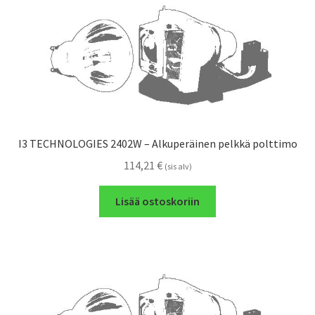
I3 TECHNOLOGIES 2402W – Alkuperäinen pelkkä polttimo
114,21
€
(sis alv)
Lisää ostoskoriin