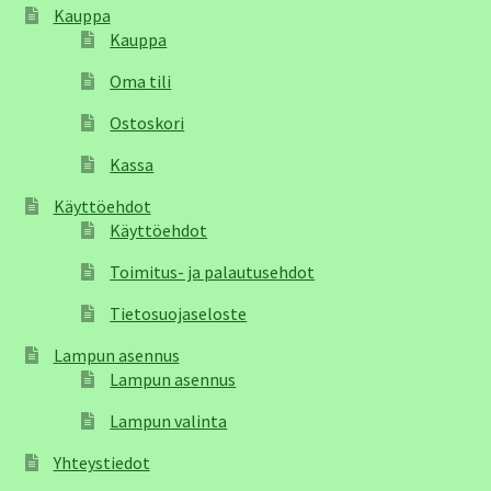
Kauppa
Kauppa
Oma tili
Ostoskori
Kassa
Käyttöehdot
Käyttöehdot
Toimitus- ja palautusehdot
Tietosuojaseloste
Lampun asennus
Lampun asennus
Lampun valinta
Yhteystiedot