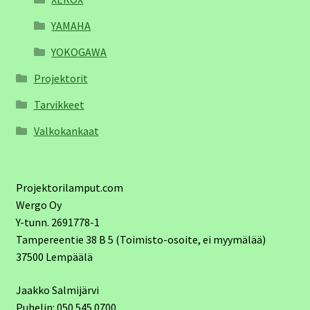
YAMAHA
YOKOGAWA
Projektorit
Tarvikkeet
Valkokankaat
Projektorilamput.com
Wergo Oy
Y-tunn. 2691778-1
Tampereentie 38 B 5 (Toimisto-osoite, ei myymälää)
37500 Lempäälä
Jaakko Salmijärvi
Puhelin: 050 545 0700