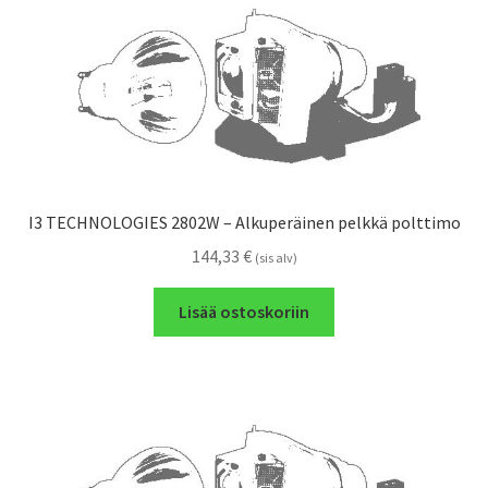
I3 TECHNOLOGIES 2802W – Alkuperäinen pelkkä polttimo
144,33
€
(sis alv)
Lisää ostoskoriin