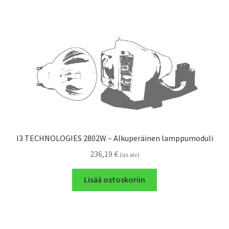
I3 TECHNOLOGIES 2802W – Alkuperäinen lamppumoduli
236,19
€
(sis alv)
Lisää ostoskoriin