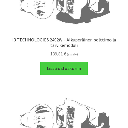
I3 TECHNOLOGIES 2402W – Alkuperäinen polttimo ja
tarvikemoduli
139,81
€
(sis alv)
Lisää ostoskoriin