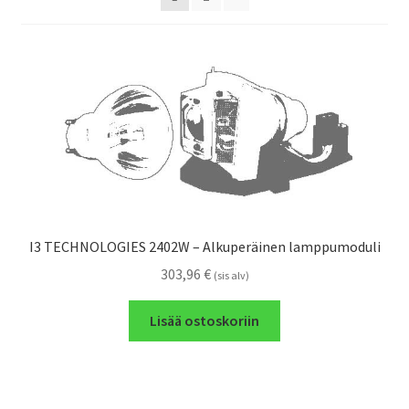
I3 TECHNOLOGIES 2402W – Alkuperäinen lamppumoduli
303,96
€
(sis alv)
Lisää ostoskoriin