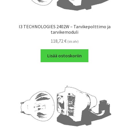
I3 TECHNOLOGIES 2402W – Tarvikepolttimo ja
tarvikemoduli
118,72
€
(sis alv)
Lisää ostoskoriin