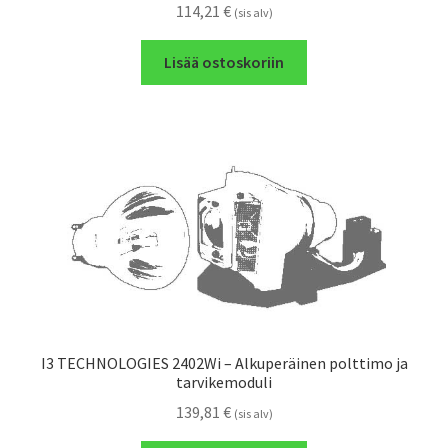
114,21
€
(sis alv)
Lisää ostoskoriin
I3 TECHNOLOGIES 2402Wi – Alkuperäinen polttimo ja
tarvikemoduli
139,81
€
(sis alv)