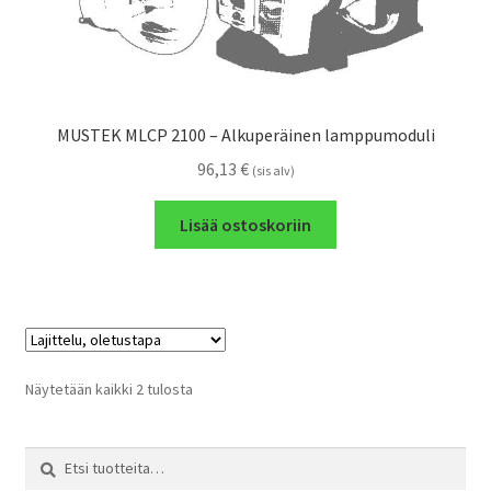
MUSTEK MLCP 2100 – Alkuperäinen lamppumoduli
96,13
€
(sis alv)
Lisää ostoskoriin
Näytetään kaikki 2 tulosta
Etsi:
Haku