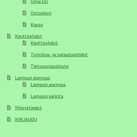
Oma tili
Ostoskori
Kassa
Käyttöehdot
Käyttöehdot
Toimitus- ja palautusehdot
Tietosuojaseloste
Lampun asennus
Lampun asennus
Lampun valinta
Yhteystiedot
KIRJAUDU