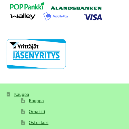
Kauppa
Kauppa
Oma tili
Ostoskori