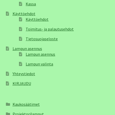
Kassa
Käyttöehdot
Käyttöehdot
Toimitus- ja palautusehdot
Tietosuojaseloste
Lampun asennus
Lampun asennus
Lampun valinta
Yhteystiedot
KIRJAUDU
Kaukosäätimet
Projektorilamput