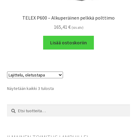
TELEX P600 – Alkuperäinen pelkkä polttimo
165,41
€
(sis alv)
Lisää ostoskoriin
Näytetään kaikki 3 tulosta
Etsi:
Haku