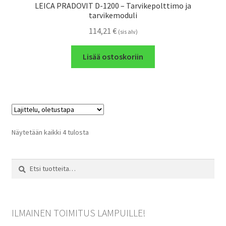
LEICA PRADOVIT D-1200 – Tarvikepolttimo ja
tarvikemoduli
114,21
€
(sis alv)
Lisää ostoskoriin
Näytetään kaikki 4 tulosta
Etsi:
Haku
ILMAINEN TOIMITUS LAMPUILLE!