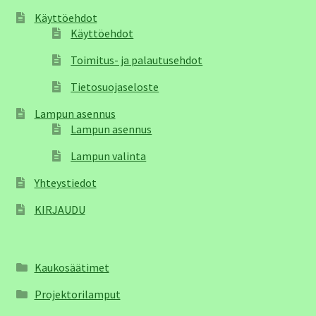
Käyttöehdot
Käyttöehdot
Toimitus- ja palautusehdot
Tietosuojaseloste
Lampun asennus
Lampun asennus
Lampun valinta
Yhteystiedot
KIRJAUDU
Kaukosäätimet
Projektorilamput