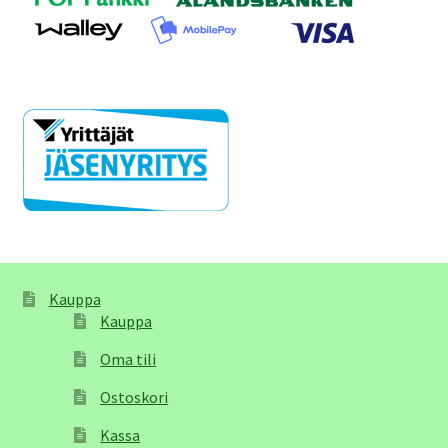
Kauppa
Kauppa
Oma tili
Ostoskori
Kassa