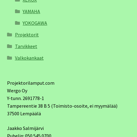
YAMAHA
YOKOGAWA
Projektorit
Tarvikkeet
Valkokankaat
Projektorilamput.com
Wergo Oy
Y-tunn. 2691778-1
Tampereentie 38 B 5 (Toimisto-osoite, ei myymälää)
37500 Lempäälä
Jaakko Salmijärvi
Puhelin: 050 545 0700