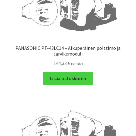
PANASONIC PT-43LC14 – Alkuperäinen polttimo ja
tarvikemoduli
144,33
€
(sis alv)
Lisää ostoskoriin