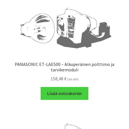
PANASONIC ET-LAE500 – Alkuperäinen polttimo ja
tarvikemoduli
158,48
€
(sis alv)
Lisää ostoskoriin