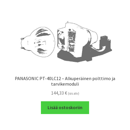
PANASONIC PT-40LC12 – Alkuperäinen polttimo ja
tarvikemoduli
144,33
€
(sis alv)
Lisää ostoskoriin