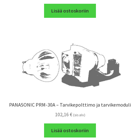
Lisää ostoskoriin
PANASONIC PRM-30A – Tarvikepolttimo ja tarvikemoduli
102,16
€
(sis alv)
Lisää ostoskoriin