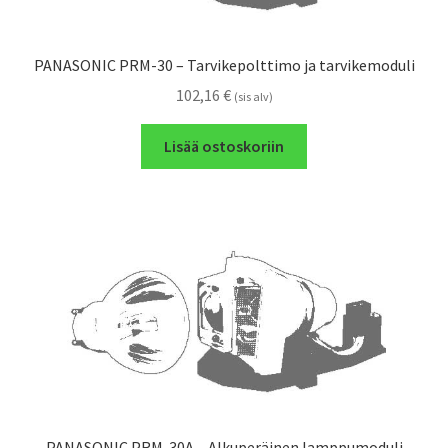
PANASONIC PRM-30 – Tarvikepolttimo ja tarvikemoduli
102,16
€
(sis alv)
Lisää ostoskoriin
PANASONIC PRM-30A – Alkuperäinen lamppumoduli