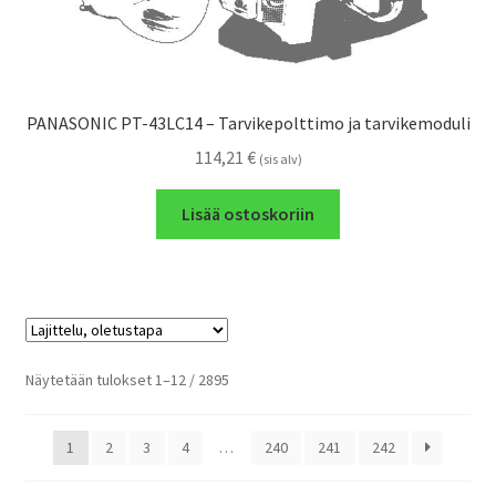
PANASONIC PT-43LC14 – Tarvikepolttimo ja tarvikemoduli
114,21
€
(sis alv)
Lisää ostoskoriin
Näytetään tulokset 1–12 / 2895
1
2
3
4
…
240
241
242