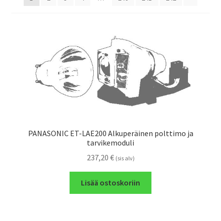
PANASONIC ET-LAE200 Alkuperäinen polttimo ja
tarvikemoduli
237,20
€
(sis alv)
Lisää ostoskoriin