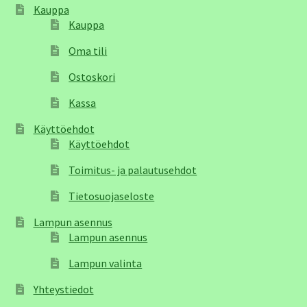
Kauppa
Kauppa
Oma tili
Ostoskori
Kassa
Käyttöehdot
Käyttöehdot
Toimitus- ja palautusehdot
Tietosuojaseloste
Lampun asennus
Lampun asennus
Lampun valinta
Yhteystiedot