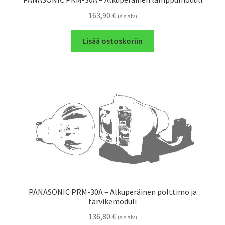
163,90
€
(sis alv)
Lisää ostoskoriin
PANASONIC PRM-30A – Alkuperäinen polttimo ja
tarvikemoduli
136,80
€
(sis alv)