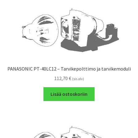
PANASONIC PT-40LC12 – Tarvikepolttimo ja tarvikemoduli
112,70
€
(sis alv)
Lisää ostoskoriin