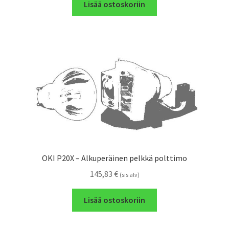
Lisää ostoskoriin
OKI P20X – Alkuperäinen pelkkä polttimo
145,83
€
(sis alv)
Lisää ostoskoriin