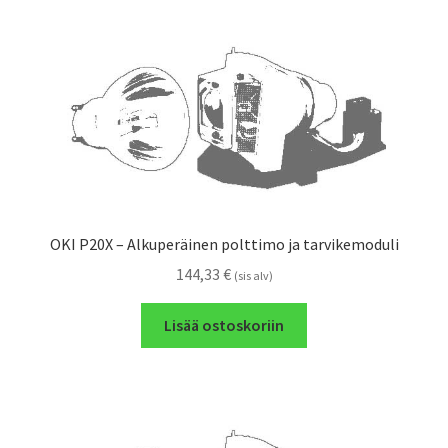
OKI P20X – Alkuperäinen polttimo ja tarvikemoduli
144,33
€
(sis alv)
Lisää ostoskoriin