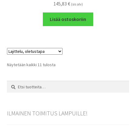
145,83
€
(sis alv)
Lisää ostoskoriin
Näytetään kaikki 11 tulosta
Etsi:
Haku
ILMAINEN TOIMITUS LAMPUILLE!