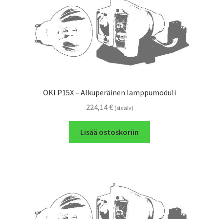
OKI P15X – Alkuperäinen lamppumoduli
224,14
€
(sis alv)
Lisää ostoskoriin