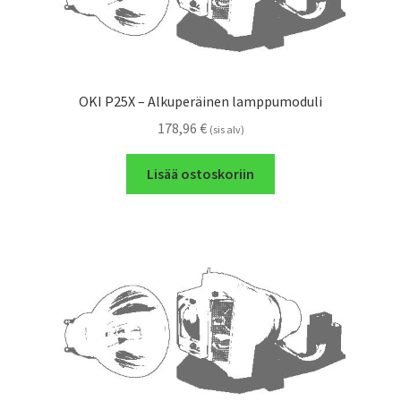
OKI P25X – Alkuperäinen lamppumoduli
178,96
€
(sis alv)
Lisää ostoskoriin