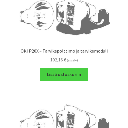
OKI P20X – Tarvikepolttimo ja tarvikemoduli
102,16
€
(sis alv)
Lisää ostoskoriin