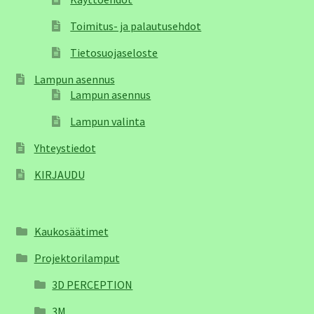
Toimitus- ja palautusehdot
Tietosuojaseloste
Lampun asennus
Lampun asennus
Lampun valinta
Yhteystiedot
KIRJAUDU
Kaukosäätimet
Projektorilamput
3D PERCEPTION
3M