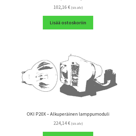
102,16
€
(sis alv)
Lisää ostoskoriin
OKI P20X – Alkuperäinen lamppumoduli
224,14
€
(sis alv)