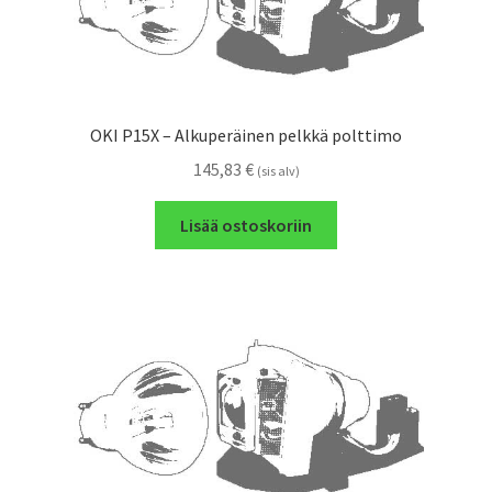
OKI P15X – Alkuperäinen pelkkä polttimo
145,83
€
(sis alv)
Lisää ostoskoriin