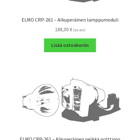
ELMO CRP-261 – Alkuperäinen lamppumoduli
188,00
€
(sis alv)
Lisää ostoskoriin
ELMO CRP-261 – Alkuperäinen pelkkä polttimo