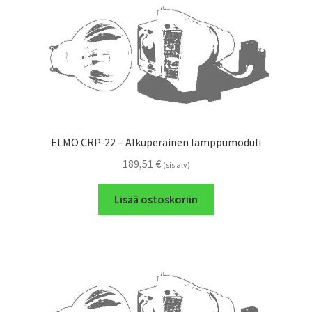
ELMO CRP-22 – Alkuperäinen lamppumoduli
189,51
€
(sis alv)
Lisää ostoskoriin