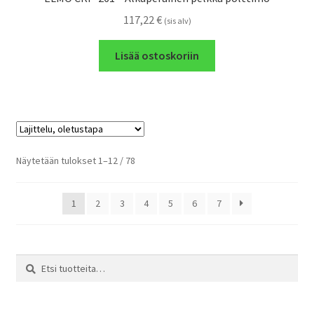
117,22
€
(sis alv)
Lisää ostoskoriin
Näytetään tulokset 1–12 / 78
1
2
3
4
5
6
7
Etsi:
Haku