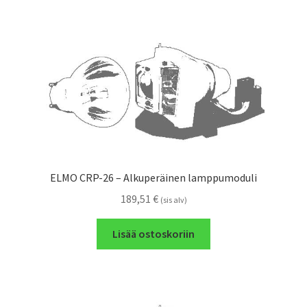
ELMO CRP-26 – Alkuperäinen lamppumoduli
189,51
€
(sis alv)
Lisää ostoskoriin