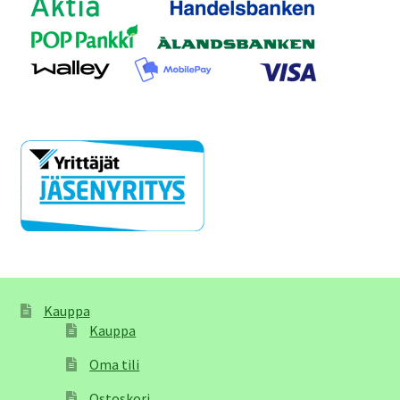
Kauppa
Kauppa
Oma tili
Ostoskori