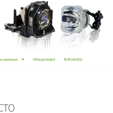
n asennus
Yhteystiedot
KIRJAUDU
CTO