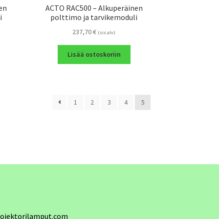
en
ACTO RAC500 – Alkuperäinen
i
polttimo ja tarvikemoduli
237,70
€
(sis alv)
Lisää ostoskoriin
1
2
3
4
5
ojektorilamput.com