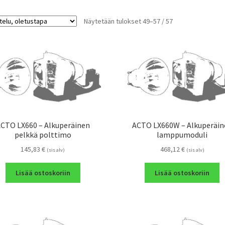
Näytetään tulokset 49–57 / 57
CTO LX660 – Alkuperäinen
ACTO LX660W – Alkuperäin
pelkkä polttimo
lamppumoduli
145,83
€
468,12
€
(sis alv)
(sis alv)
Lisää ostoskoriin
Lisää ostoskoriin