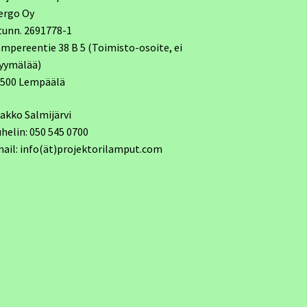
ergo Oy
tunn. 2691778-1
mpereentie 38 B 5 (Toimisto-osoite, ei
yymälää)
7500 Lempäälä
akko Salmijärvi
helin: 050 545 0700
ail: info(ät)projektorilamput.com