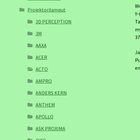
W
Projektorilamput
Y-
3D PERCEPTION
Ta
m
3M
3
AAXA
Ja
ACER
Pu
em
ACTO
AMPRO
ANDERS KERN
ANTHEM
APOLLO
ASK PROXIMA