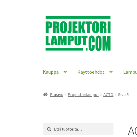
Siirry
Siirry
navigointiin
sisältöön
Kauppa
Käyttöehdot
Lampu
Etusivu
Projektorilamput
ACTO
Sivu 5
A
Etsi:
Haku