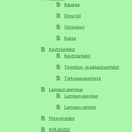
Kauppa
Oma tili
Ostoskori
Kassa
Käyttöehdot
Käyttöehdot
Toimitus- ja palautusehdot
Tietosuojaseloste
Lampun asennus
Lampun asennus
Lampun valinta
Yhteystiedot
KIRJAUDU