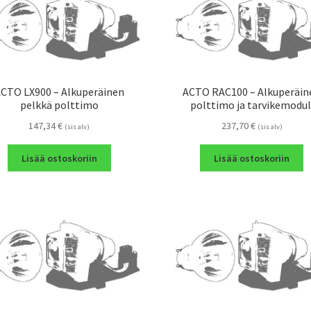
CTO LX900 – Alkuperäinen
ACTO RAC100 – Alkuperäin
pelkkä polttimo
polttimo ja tarvikemodul
147,34
€
237,70
€
(sis alv)
(sis alv)
Lisää ostoskoriin
Lisää ostoskoriin