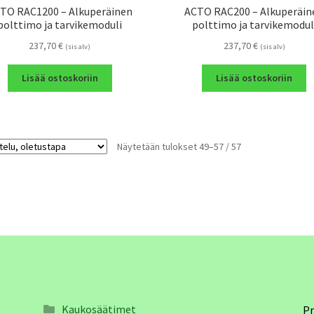
TO RAC1200 – Alkuperäinen
ACTO RAC200 – Alkuperäin
polttimo ja tarvikemoduli
polttimo ja tarvikemodul
237,70
€
237,70
€
(sis alv)
(sis alv)
Lisää ostoskoriin
Lisää ostoskoriin
Näytetään tulokset 49–57 / 57
Kaukosäätimet
Pr