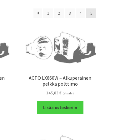
1
2
3
4
5
en
ACTO LX660W – Alkuperäinen
pelkkä polttimo
145,83
€
(sis alv)
Lisää ostoskoriin