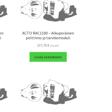
en
ACTO RAC1100 – Alkuperäinen
i
polttimo ja tarvikemoduli
237,70
€
(sis alv)
Lisää ostoskoriin