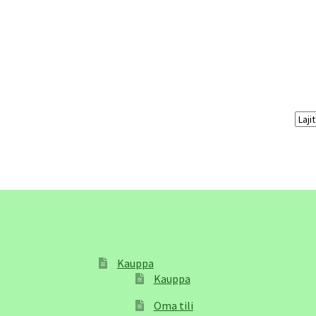
Kauppa
Kauppa
Oma tili