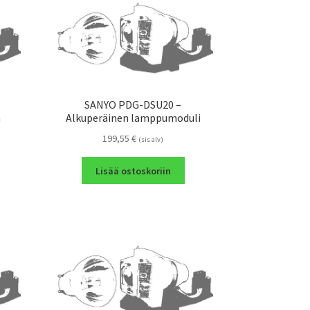
SANYO PDG-DSU20 –
a
Alkuperäinen lamppumoduli
199,55
€
(sis alv)
Lisää ostoskoriin