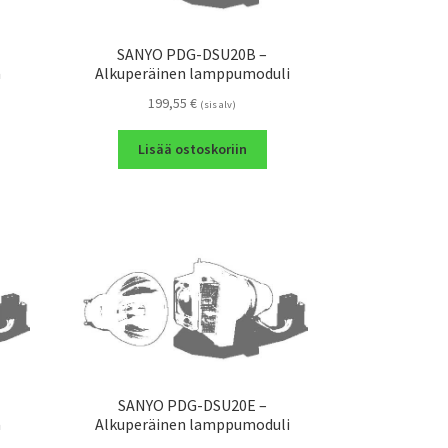
SANYO PDG-DSU20B –
a
Alkuperäinen lamppumoduli
199,55
€
(sis alv)
Lisää ostoskoriin
SANYO PDG-DSU20E –
a
Alkuperäinen lamppumoduli