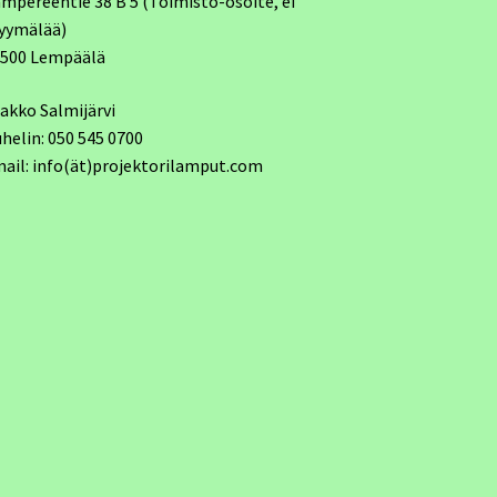
mpereentie 38 B 5 (Toimisto-osoite, ei
yymälää)
7500 Lempäälä
akko Salmijärvi
helin: 050 545 0700
ail: info(ät)projektorilamput.com