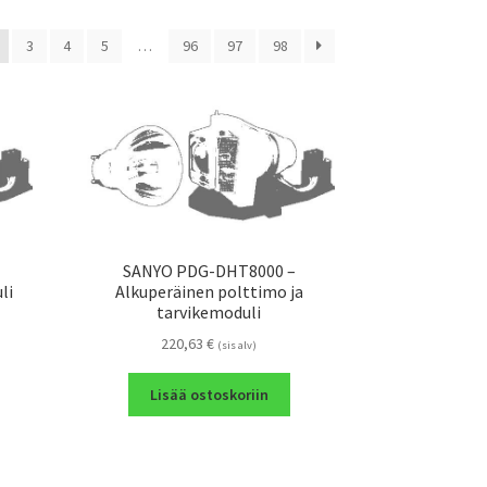
3
4
5
…
96
97
98
SANYO PDG-DHT8000 –
li
Alkuperäinen polttimo ja
tarvikemoduli
220,63
€
(sis alv)
Lisää ostoskoriin