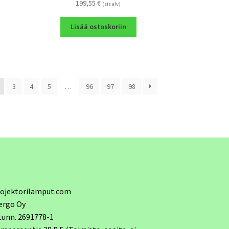
199,55
€
(sis alv)
Lisää ostoskoriin
3
4
5
…
96
97
98
ojektorilamput.com
ergo Oy
tunn. 2691778-1