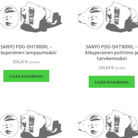
SANYO PDG-DHT8000L –
SANYO PDG-DHT8000L –
lkuperäinen lamppumoduli
Alkuperäinen polttimo j
tarvikemoduli
556,47
€
(sis alv)
220,63
€
(sis alv)
Lisää ostoskoriin
Lisää ostoskoriin