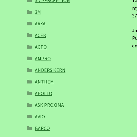
3D PERCEPTION
Ta
m
3M
3
AAXA
Ja
ACER
Pu
em
ACTO
AMPRO
ANDERS KERN
ANTHEM
APOLLO
ASK PROXIMA
AVIO
BARCO