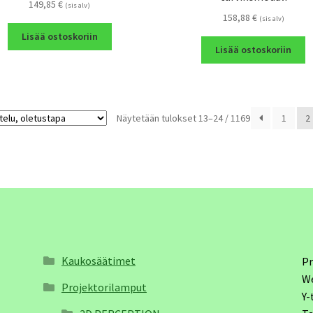
149,85
€
(sis alv)
158,88
€
(sis alv)
Lisää ostoskoriin
Lisää ostoskoriin
Näytetään tulokset 13–24 / 1169
1
2
Kaukosäätimet
Pr
W
Projektorilamput
Y-