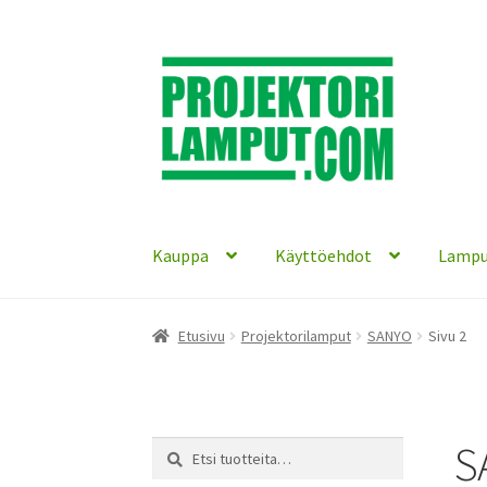
Siirry
Siirry
navigointiin
sisältöön
Kauppa
Käyttöehdot
Lampu
Etusivu
Projektorilamput
SANYO
Sivu 2
S
Etsi:
Haku