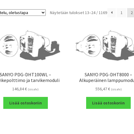
Näytetään tulokset 13–24 / 1169
1
2
SANYO PDG-DHT100WL –
SANYO PDG-DHT8000 –
ikepolttimo ja tarvikemoduli
Alkuperäinen lamppumodu
146,84
€
556,47
€
(sis alv)
(sis alv)
Lisää ostoskoriin
Lisää ostoskoriin