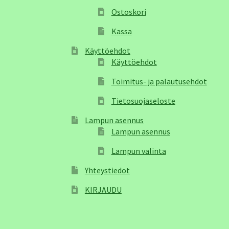
Ostoskori
Kassa
Käyttöehdot
Käyttöehdot
Toimitus- ja palautusehdot
Tietosuojaseloste
Lampun asennus
Lampun asennus
Lampun valinta
Yhteystiedot
KIRJAUDU