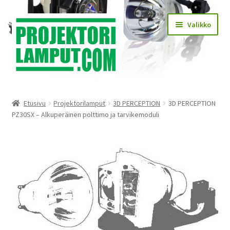
Siirry
Siirry
Valikko
navigointiin
sisältöön
Laajen
Kauppa
alemm
Etusivu
Projektorilamput
3D PERCEPTION
3D PERCEPTION
tason
Laajen
PZ30SX – Alkuperäinen polttimo ja tarvikemoduli
Käyttöehdot
valikko
alemm
tason
Laajen
Lampun asennus
valikko
alemm
tason
Yhteystiedot
valikko
KIRJAUDU