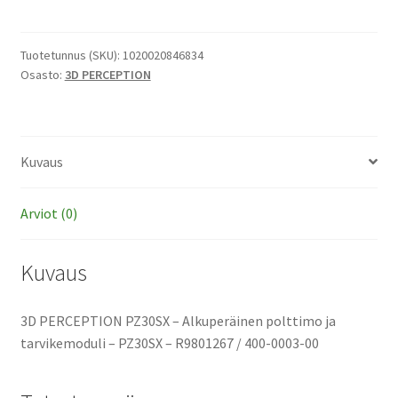
PZ30SX
-
Alkuperäinen
Tuotetunnus (SKU):
1020020846834
Osasto:
3D PERCEPTION
polttimo
ja
tarvikemoduli
määrä
Kuvaus
Arviot (0)
Kuvaus
3D PERCEPTION PZ30SX – Alkuperäinen polttimo ja
tarvikemoduli – PZ30SX – R9801267 / 400-0003-00