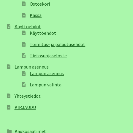
Ostoskori
Kassa
Käyttöehdot
Käyttöehdot
Toimitus- ja palautusehdot
Tietosuojaseloste
Lampun asennus
Lampun asennus
Lampun valinta
Yhteystiedot
KIRJAUDU
Kaukosäätimet