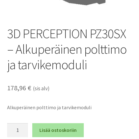
3D PERCEPTION PZ30SX
– Alkuperäinen polttimo
ja tarvikemoduli
178,96
€
(sis alv)
Alkuperäinen polttimo ja tarvikemoduli
3D
Lisää ostoskoriin
PERCEPTION