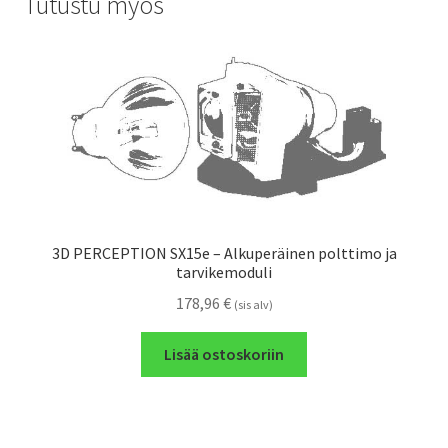
Tutustu myös
3D PERCEPTION SX15e – Alkuperäinen polttimo ja
tarvikemoduli
178,96
€
(sis alv)
Lisää ostoskoriin