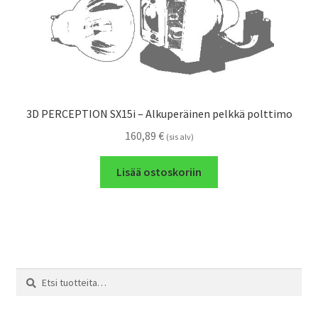
3D PERCEPTION SX15i – Alkuperäinen pelkkä polttimo
160,89
€
(sis alv)
Lisää ostoskoriin
Etsi:
Haku