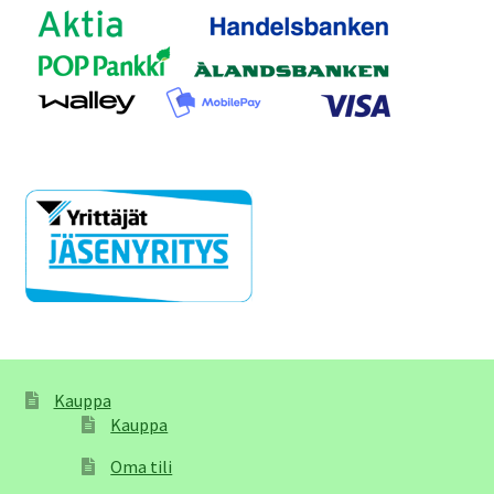
Kauppa
Kauppa
Oma tili