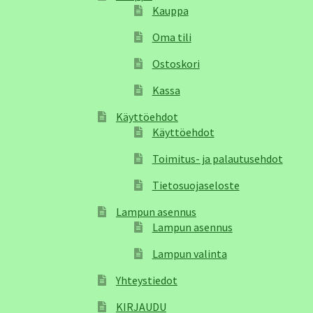
Kauppa
Oma tili
Ostoskori
Kassa
Käyttöehdot
Käyttöehdot
Toimitus- ja palautusehdot
Tietosuojaseloste
Lampun asennus
Lampun asennus
Lampun valinta
Yhteystiedot
KIRJAUDU