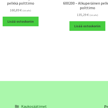
pelkkä polttimo
600200 – Alkuperäinen pel
polttimo
160,89
€
(sis alv)
135,29
€
(sis alv)
Lisää ostoskoriin
Lisää ostoskoriin
Kaukosäätimet
Pr