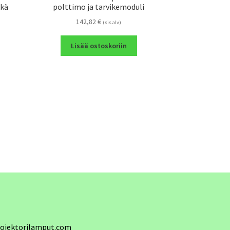
kkä
polttimo ja tarvikemoduli
142,82
€
(sis alv)
Lisää ostoskoriin
ojektorilamput.com