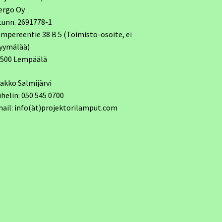
ergo Oy
tunn. 2691778-1
mpereentie 38 B 5 (Toimisto-osoite, ei
yymälää)
7500 Lempäälä
akko Salmijärvi
helin: 050 545 0700
ail: info(ät)projektorilamput.com