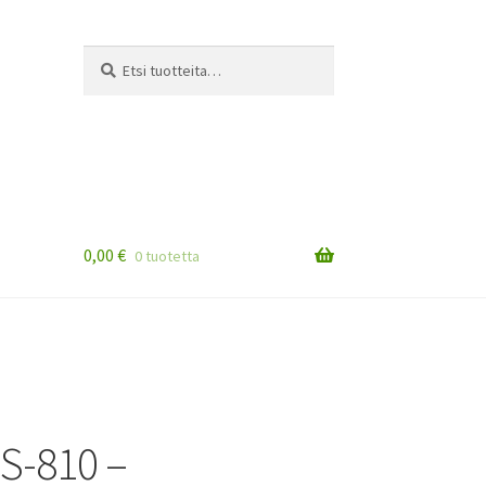
Etsi:
Haku
0,00
€
0 tuotetta
S-810 –