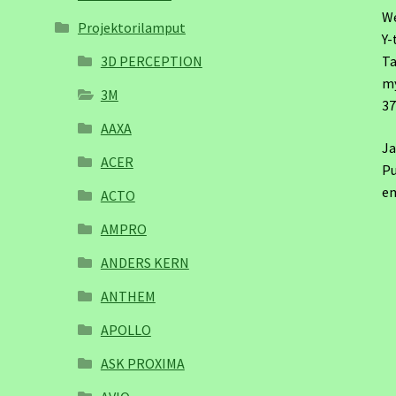
W
Projektorilamput
Y-
3D PERCEPTION
Ta
m
3M
3
AAXA
Ja
ACER
Pu
em
ACTO
AMPRO
ANDERS KERN
ANTHEM
APOLLO
ASK PROXIMA