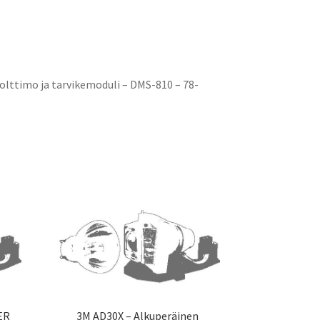
lttimo ja tarvikemoduli – DMS-810 – 78-
ER
3M AD30X – Alkuperäinen