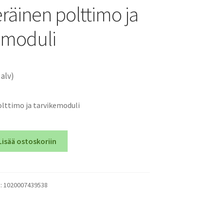
räinen polttimo ja
emoduli
 alv)
lttimo ja tarvikemoduli
Lisää ostoskoriin
):
1020007439538