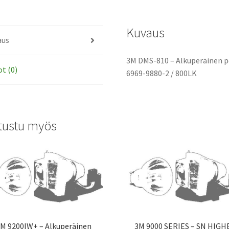
tarvikemoduli
määrä
Kuvaus
aus
3M DMS-810 – Alkuperäinen po
ot (0)
6969-9880-2 / 800LK
tustu myös
M 9200IW+ – Alkuperäinen
3M 9000 SERIES – SN HIGH