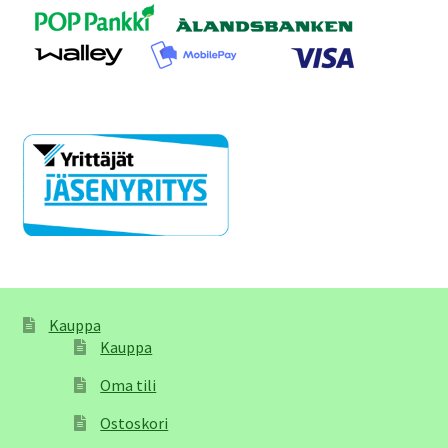
Kauppa
Kauppa
Oma tili
Ostoskori