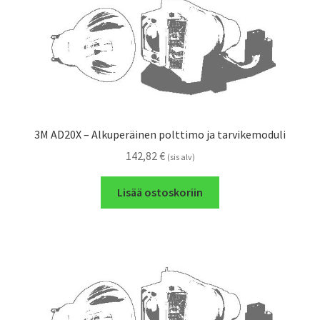
3M AD20X – Alkuperäinen polttimo ja tarvikemoduli
142,82
€
(sis alv)
Lisää ostoskoriin