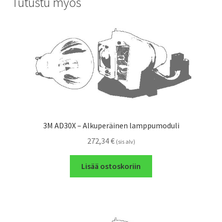
Tutustu myös
3M AD30X – Alkuperäinen lamppumoduli
272,34
€
(sis alv)
Lisää ostoskoriin