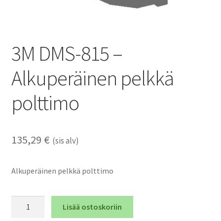
3M DMS-815 –
Alkuperäinen pelkkä
polttimo
135,29
€
(sis alv)
Alkuperäinen pelkkä polttimo
3M
Lisää ostoskoriin
DMS-