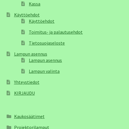
Kassa
Käyttöehdot
Käyttöehdot
Toimitus- ja palautusehdot
Tietosuojaseloste
Lampun asennus
Lampun asennus
Lampun valinta
Yhteystiedot
KIRJAUDU
Kaukosäätimet
Projektorilamput