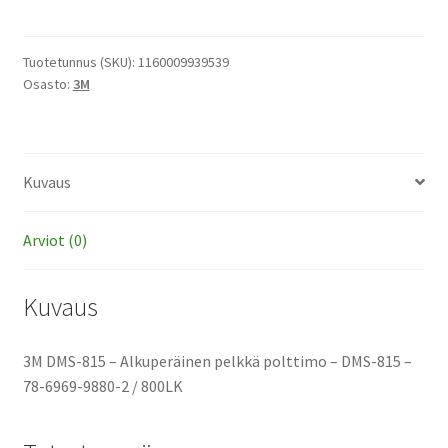
815
-
Alkuperäinen
Tuotetunnus (SKU):
1160009939539
Osasto:
3M
pelkkä
polttimo
määrä
Kuvaus
Arviot (0)
Kuvaus
3M DMS-815 – Alkuperäinen pelkkä polttimo – DMS-815 –
78-6969-9880-2 / 800LK