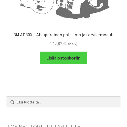
3M AD30X – Alkuperäinen polttimo ja tarvikemoduli
142,82
€
(sis alv)
Lisää ostoskoriin
Etsi:
Haku
ILMAINEN TOIMITUS LAMPUILLE!