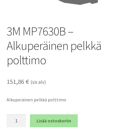
3M MP7630B –
Alkuperäinen pelkkä
polttimo
151,86
€
(sis alv)
Alkuperäinen pelkkä polttimo
3M
Lisää ostoskoriin
MP7630B