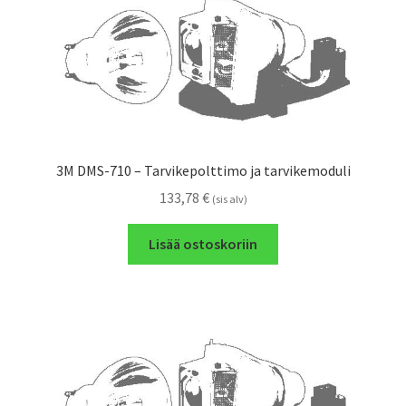
3M DMS-710 – Tarvikepolttimo ja tarvikemoduli
133,78
€
(sis alv)
Lisää ostoskoriin