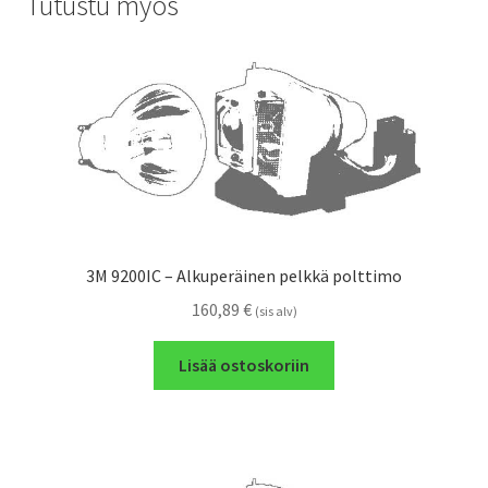
Tutustu myös
3M 9200IC – Alkuperäinen pelkkä polttimo
160,89
€
(sis alv)
Lisää ostoskoriin