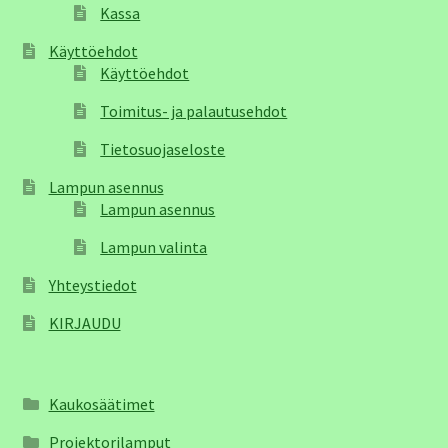
Kassa
Käyttöehdot
Käyttöehdot
Toimitus- ja palautusehdot
Tietosuojaseloste
Lampun asennus
Lampun asennus
Lampun valinta
Yhteystiedot
KIRJAUDU
Kaukosäätimet
Projektorilamput