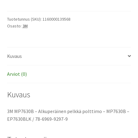
-
Alkuperäinen
pelkkä
Tuotetunnus (SKU):
1160000139568
Osasto:
3M
polttimo
määrä
Kuvaus
Arviot (0)
Kuvaus
3M MP7630B – Alkuperäinen pelkkä polttimo – MP7630B –
EP7630BLK / 78-6969-9297-9