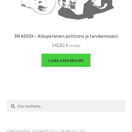
3M AD50X – Alkuperäinen polttimo ja tarvikemoduli
142,82
€
(sis alv)
Lisää ostoskoriin
Etsi:
Haku
ILMAINEN TOIMITUS LAMPUILLE!