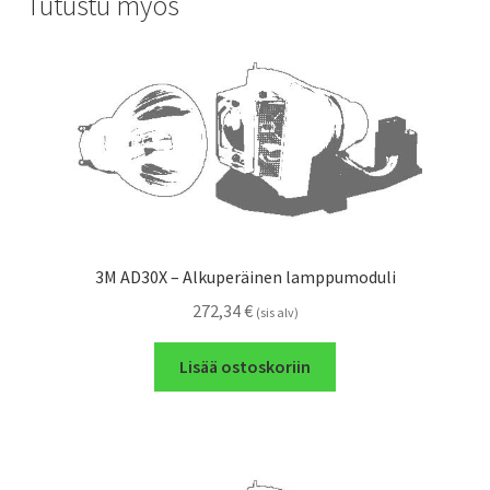
Tutustu myös
3M AD30X – Alkuperäinen lamppumoduli
272,34
€
(sis alv)
Lisää ostoskoriin