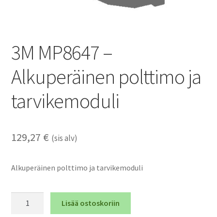
3M MP8647 –
Alkuperäinen polttimo ja
tarvikemoduli
129,27
€
(sis alv)
Alkuperäinen polttimo ja tarvikemoduli
3M
Lisää ostoskoriin
MP8647