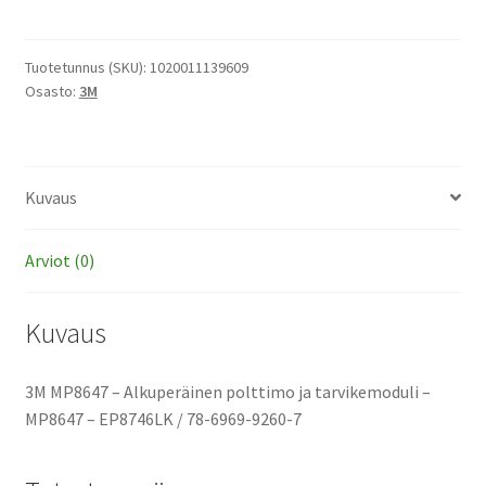
-
Alkuperäinen
polttimo
Tuotetunnus (SKU):
1020011139609
Osasto:
3M
ja
tarvikemoduli
määrä
Kuvaus
Arviot (0)
Kuvaus
3M MP8647 – Alkuperäinen polttimo ja tarvikemoduli –
MP8647 – EP8746LK / 78-6969-9260-7