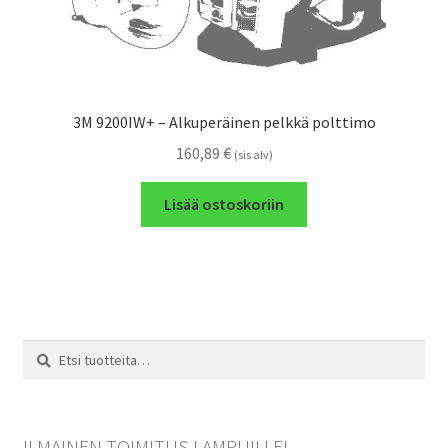
3M 9200IW+ – Alkuperäinen pelkkä polttimo
160,89
€
(sis alv)
Lisää ostoskoriin
Etsi:
Haku
ILMAINEN TOIMITUS LAMPUILLE!