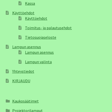
Kassa
Käyttöehdot
Käyttöehdot
Toimitus- ja palautusehdot
Tietosuojaseloste
Lampun asennus
Lampun asennus
Lampun valinta
Yhteystiedot
KIRJAUDU
Kaukosäätimet
Projektorilamput