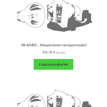
3M AD40X – Alkuperäinen lamppumoduli
436,49
€
(sis alv)
Lisää ostoskoriin