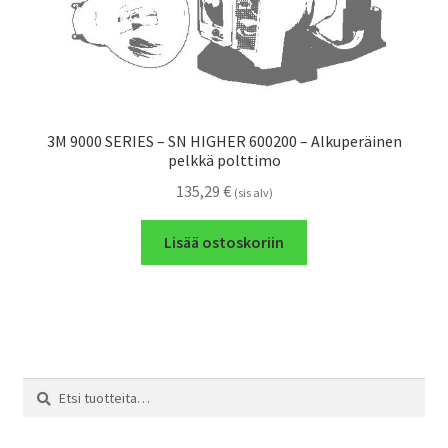
3M 9000 SERIES – SN HIGHER 600200 – Alkuperäinen
pelkkä polttimo
135,29
€
(sis alv)
Lisää ostoskoriin
Etsi:
Haku