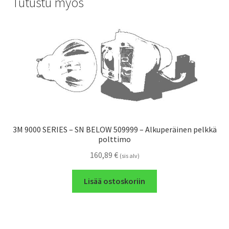
Tutustu myös
3M 9000 SERIES – SN BELOW 509999 – Alkuperäinen pelkkä
polttimo
160,89
€
(sis alv)
Lisää ostoskoriin