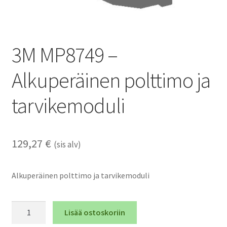
3M MP8749 –
Alkuperäinen polttimo ja
tarvikemoduli
129,27
€
(sis alv)
Alkuperäinen polttimo ja tarvikemoduli
3M
Lisää ostoskoriin
MP8749