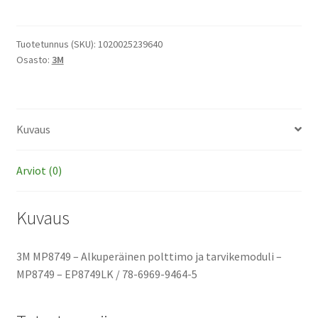
-
Alkuperäinen
polttimo
Tuotetunnus (SKU):
1020025239640
Osasto:
3M
ja
tarvikemoduli
määrä
Kuvaus
Arviot (0)
Kuvaus
3M MP8749 – Alkuperäinen polttimo ja tarvikemoduli –
MP8749 – EP8749LK / 78-6969-9464-5