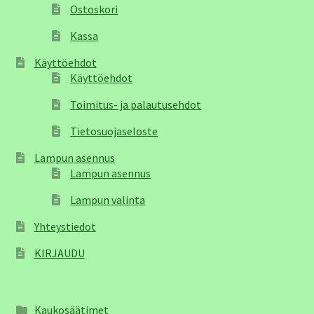
Ostoskori
Kassa
Käyttöehdot
Käyttöehdot
Toimitus- ja palautusehdot
Tietosuojaseloste
Lampun asennus
Lampun asennus
Lampun valinta
Yhteystiedot
KIRJAUDU
Kaukosäätimet