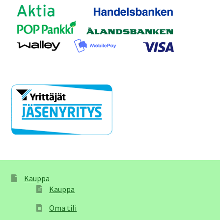
Kauppa
Kauppa
Oma tili