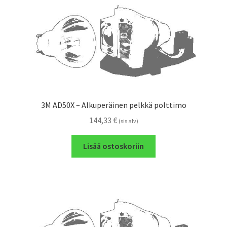
3M AD50X – Alkuperäinen pelkkä polttimo
144,33
€
(sis alv)
Lisää ostoskoriin