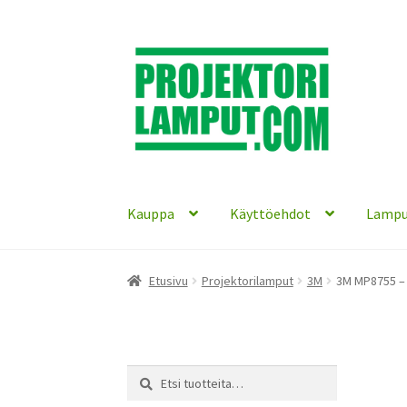
Siirry
Siirry
navigointiin
sisältöön
Kauppa
Käyttöehdot
Lampu
Etusivu
Projektorilamput
3M
3M MP8755 – 
Etsi:
Haku