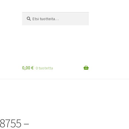
Etsi:
Haku
0,00
€
0 tuotetta
8755 –