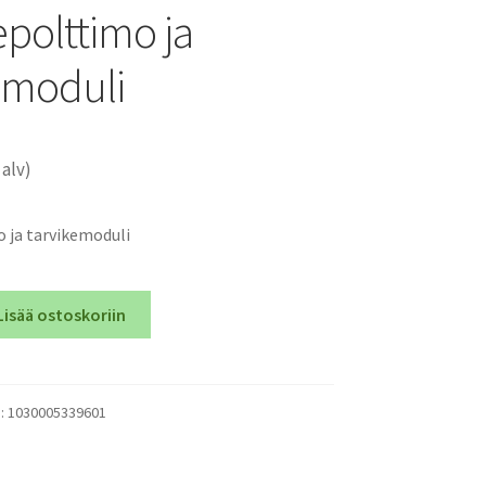
epolttimo ja
emoduli
 alv)
 ja tarvikemoduli
Lisää ostoskoriin
o
):
1030005339601