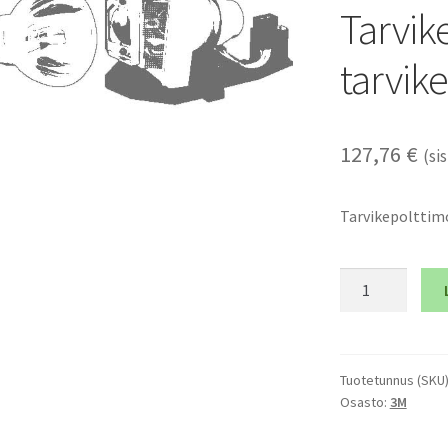
Tarvik
tarvik
127,76
€
(sis
Tarvikepolttimo
3M
MP8755
-
Tarvikepolttim
ja
Tuotetunnus (SKU
Osasto:
3M
tarvikemoduli
määrä