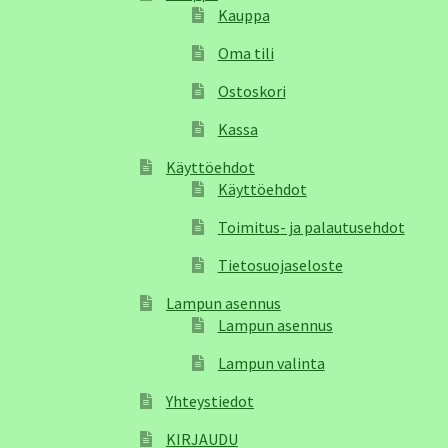
Kauppa
Oma tili
Ostoskori
Kassa
Käyttöehdot
Käyttöehdot
Toimitus- ja palautusehdot
Tietosuojaseloste
Lampun asennus
Lampun asennus
Lampun valinta
Yhteystiedot
KIRJAUDU