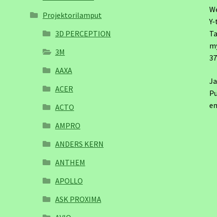
W
Projektorilamput
Y-
3D PERCEPTION
Ta
m
3M
3
AAXA
Ja
ACER
Pu
em
ACTO
AMPRO
ANDERS KERN
ANTHEM
APOLLO
ASK PROXIMA