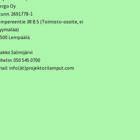
ergo Oy
tunn. 2691778-1
mpereentie 38 B 5 (Toimisto-osoite, ei
yymälää)
7500 Lempäälä
akko Salmijärvi
helin: 050 545 0700
ail: info(ät)projektorilamput.com