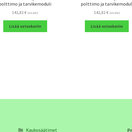
polttimo ja tarvikemoduli
polttimo ja tarvikemodul
142,82
€
142,82
€
(sis alv)
(sis alv)
Lisää ostoskoriin
Lisää ostoskoriin
Kaukosäätimet
Pr