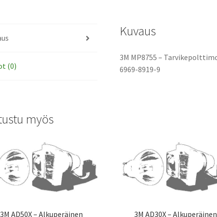
Kuvaus
aus
3M MP8755 – Tarvikepolttimo 
ot (0)
6969-8919-9
tustu myös
3M AD50X – Alkuperäinen
3M AD30X – Alkuperäine