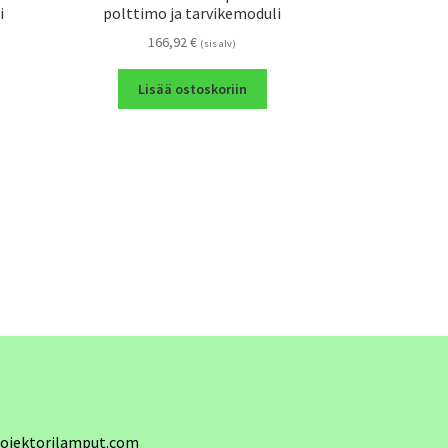
i
polttimo ja tarvikemoduli
166,92
€
(sis alv)
Lisää ostoskoriin
ojektorilamput.com