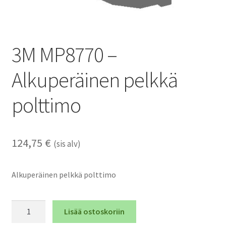
3M MP8770 –
Alkuperäinen pelkkä
polttimo
124,75
€
(sis alv)
Alkuperäinen pelkkä polttimo
3M
Lisää ostoskoriin
MP8770