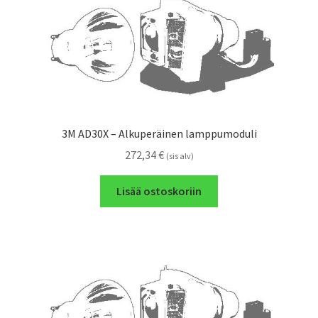
3M AD30X – Alkuperäinen lamppumoduli
272,34
€
(sis alv)
Lisää ostoskoriin