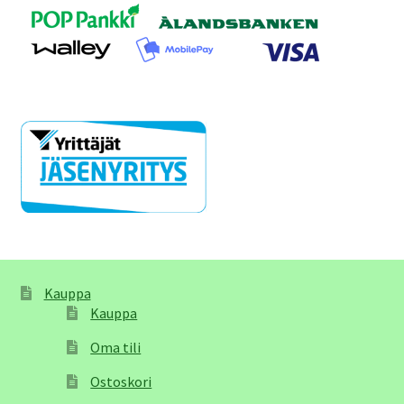
Kauppa
Kauppa
Oma tili
Ostoskori