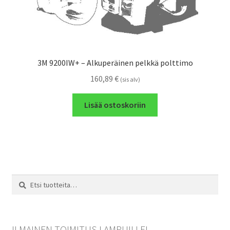
3M 9200IW+ – Alkuperäinen pelkkä polttimo
160,89
€
(sis alv)
Lisää ostoskoriin
Etsi:
Haku
ILMAINEN TOIMITUS LAMPUILLE!