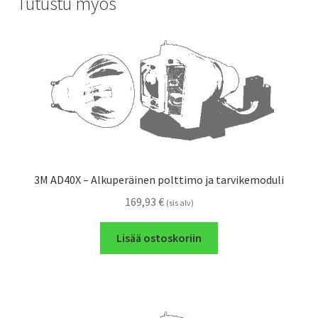
Tutustu myös
3M AD40X – Alkuperäinen polttimo ja tarvikemoduli
169,93
€
(sis alv)
Lisää ostoskoriin