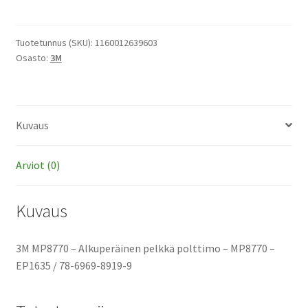
-
Alkuperäinen
pelkkä
Tuotetunnus (SKU):
1160012639603
Osasto:
3M
polttimo
määrä
Kuvaus
Arviot (0)
Kuvaus
3M MP8770 – Alkuperäinen pelkkä polttimo – MP8770 –
EP1635 / 78-6969-8919-9