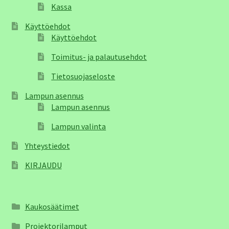
Kassa
Käyttöehdot
Käyttöehdot
Toimitus- ja palautusehdot
Tietosuojaseloste
Lampun asennus
Lampun asennus
Lampun valinta
Yhteystiedot
KIRJAUDU
Kaukosäätimet
Projektorilamput