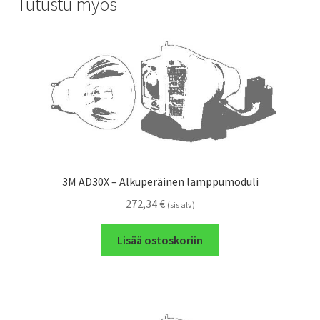
Tutustu myös
3M AD30X – Alkuperäinen lamppumoduli
272,34
€
(sis alv)
Lisää ostoskoriin