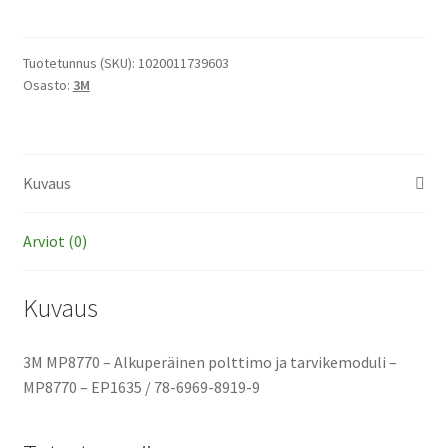
-
Alkuperäinen
polttimo
Tuotetunnus (SKU):
1020011739603
Osasto:
3M
ja
tarvikemoduli
määrä
Kuvaus
Arviot (0)
Kuvaus
3M MP8770 – Alkuperäinen polttimo ja tarvikemoduli –
MP8770 – EP1635 / 78-6969-8919-9