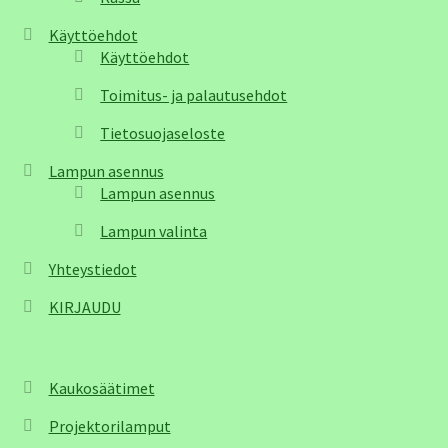
Käyttöehdot
Käyttöehdot
Toimitus- ja palautusehdot
Tietosuojaseloste
Lampun asennus
Lampun asennus
Lampun valinta
Yhteystiedot
KIRJAUDU
Kaukosäätimet
Projektorilamput