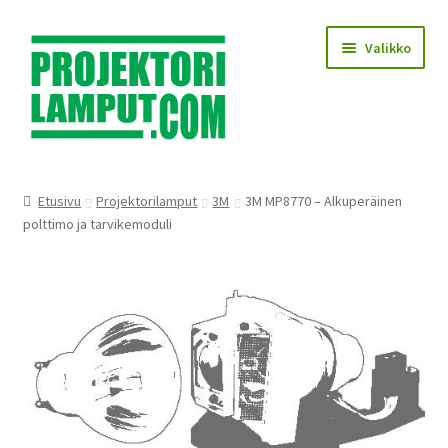
Siirry
Siirry
Valikko
navigointiin
sisältöön
Laajen
Kauppa
alemm
Etusivu
Projektorilamput
3M
3M MP8770 – Alkuperäinen
tason
Laajen
polttimo ja tarvikemoduli
Käyttöehdot
valikko
alemm
tason
Laajen
Lampun asennus
valikko
alemm
tason
Yhteystiedot
valikko
KIRJAUDU