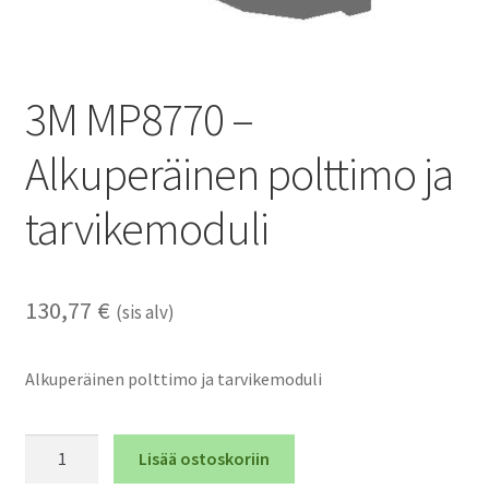
3M MP8770 –
Alkuperäinen polttimo ja
tarvikemoduli
130,77
€
(sis alv)
Alkuperäinen polttimo ja tarvikemoduli
3M
Lisää ostoskoriin
MP8770