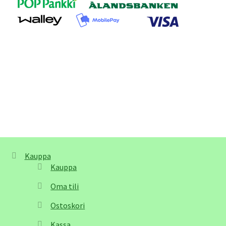
Kauppa
Kauppa
Oma tili
Ostoskori
Kassa