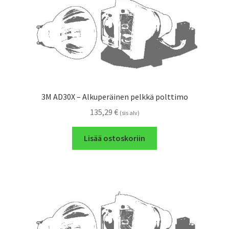
3M AD30X – Alkuperäinen pelkkä polttimo
135,29
€
(sis alv)
Lisää ostoskoriin