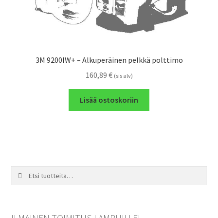
3M 9200IW+ – Alkuperäinen pelkkä polttimo
160,89
€
(sis alv)
Lisää ostoskoriin
Etsi:
Haku
ILMAINEN TOIMITUS LAMPUILLE!