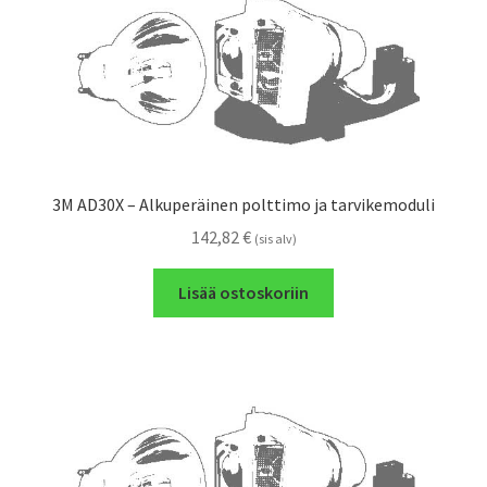
3M AD30X – Alkuperäinen polttimo ja tarvikemoduli
142,82
€
(sis alv)
Lisää ostoskoriin