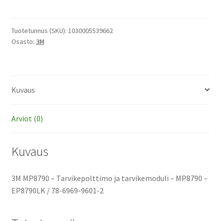
-
Tarvikepolttimo
ja
Tuotetunnus (SKU):
1030005539662
Osasto:
3M
tarvikemoduli
määrä
Kuvaus
Arviot (0)
Kuvaus
3M MP8790 – Tarvikepolttimo ja tarvikemoduli – MP8790 –
EP8790LK / 78-6969-9601-2