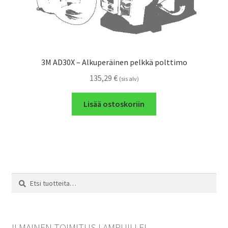
3M AD30X – Alkuperäinen pelkkä polttimo
135,29
€
(sis alv)
Lisää ostoskoriin
Etsi:
Haku
ILMAINEN TOIMITUS LAMPUILLE!