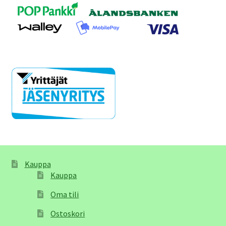
Kauppa
Kauppa
Oma tili
Ostoskori