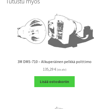
Tutustu myös
3M DMS-710 – Alkuperäinen pelkkä polttimo
135,29
€
(sis alv)
Lisää ostoskoriin