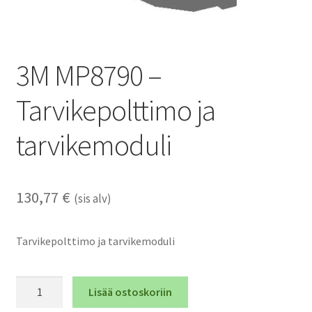
3M MP8790 –
Tarvikepolttimo ja
tarvikemoduli
130,77
€
(sis alv)
Tarvikepolttimo ja tarvikemoduli
3M
Lisää ostoskoriin
MP8790