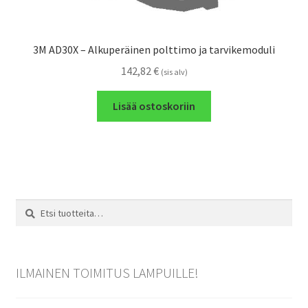
3M AD30X – Alkuperäinen polttimo ja tarvikemoduli
142,82
€
(sis alv)
Lisää ostoskoriin
Etsi:
Haku
ILMAINEN TOIMITUS LAMPUILLE!