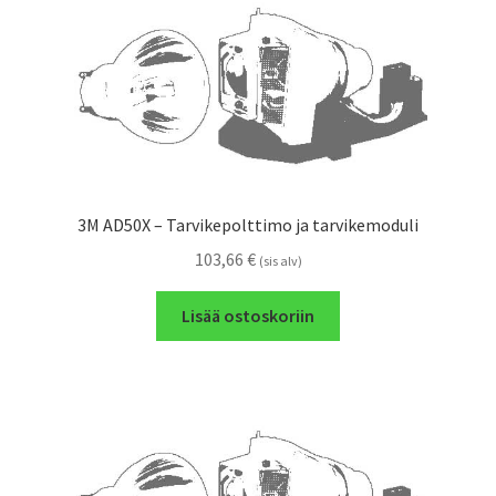
3M AD50X – Tarvikepolttimo ja tarvikemoduli
103,66
€
(sis alv)
Lisää ostoskoriin