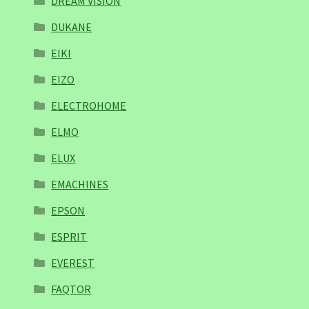
DREAM VISION
DUKANE
EIKI
EIZO
ELECTROHOME
ELMO
ELUX
EMACHINES
EPSON
ESPRIT
EVEREST
FAQTOR