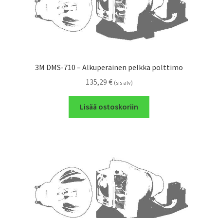
3M DMS-710 – Alkuperäinen pelkkä polttimo
135,29
€
(sis alv)
Lisää ostoskoriin