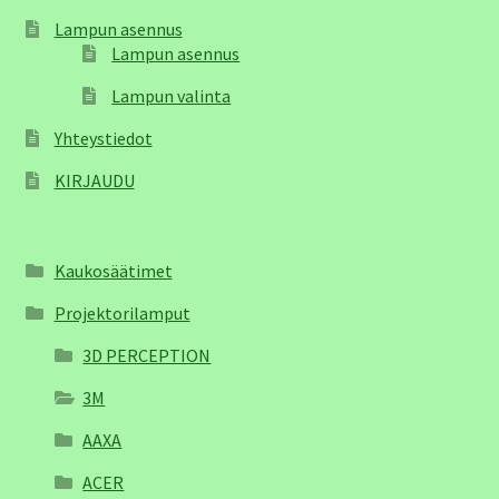
Lampun asennus
Lampun asennus
Lampun valinta
Yhteystiedot
KIRJAUDU
Kaukosäätimet
Projektorilamput
3D PERCEPTION
3M
AAXA
ACER