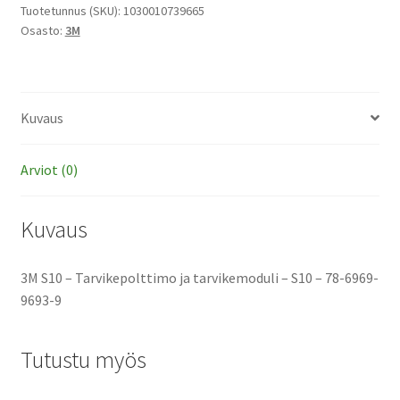
ja
Tuotetunnus (SKU):
1030010739665
Osasto:
3M
tarvikemoduli
määrä
Kuvaus
Arviot (0)
Kuvaus
3M S10 – Tarvikepolttimo ja tarvikemoduli – S10 – 78-6969-
9693-9
Tutustu myös