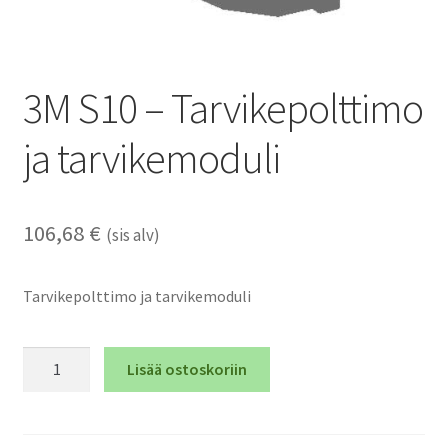
3M S10 – Tarvikepolttimo
ja tarvikemoduli
106,68
€
(sis alv)
Tarvikepolttimo ja tarvikemoduli
3M
Lisää ostoskoriin
S10
-
Tarvikepolttimo