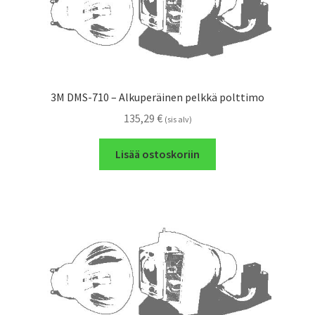
3M DMS-710 – Alkuperäinen pelkkä polttimo
135,29
€
(sis alv)
Lisää ostoskoriin