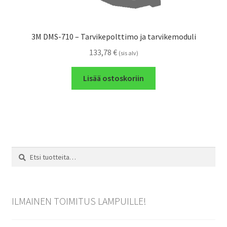
3M DMS-710 – Tarvikepolttimo ja tarvikemoduli
133,78
€
(sis alv)
Lisää ostoskoriin
Etsi:
Haku
ILMAINEN TOIMITUS LAMPUILLE!