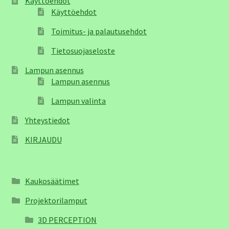
Käyttöehdot
Käyttöehdot
Toimitus- ja palautusehdot
Tietosuojaseloste
Lampun asennus
Lampun asennus
Lampun valinta
Yhteystiedot
KIRJAUDU
Kaukosäätimet
Projektorilamput
3D PERCEPTION