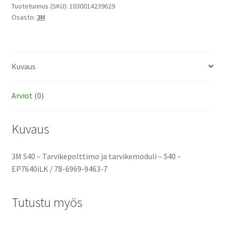
ja
Tuotetunnus (SKU):
1030014239629
Osasto:
3M
tarvikemoduli
määrä
Kuvaus
Arviot (0)
Kuvaus
3M S40 – Tarvikepolttimo ja tarvikemoduli – S40 –
EP7640iLK / 78-6969-9463-7
Tutustu myös