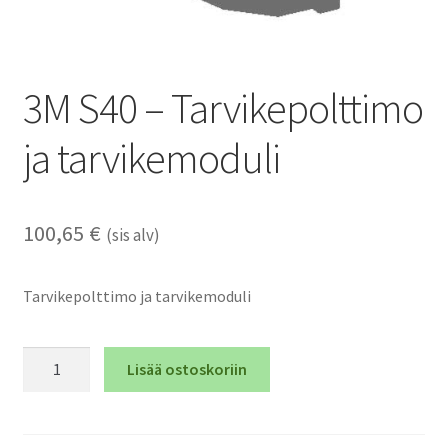
3M S40 – Tarvikepolttimo
ja tarvikemoduli
100,65
€
(sis alv)
Tarvikepolttimo ja tarvikemoduli
3M
Lisää ostoskoriin
S40
-
Tarvikepolttimo