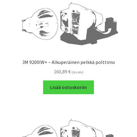
3M 9200IW+ – Alkuperäinen pelkkä polttimo
160,89
€
(sis alv)
Lisää ostoskoriin