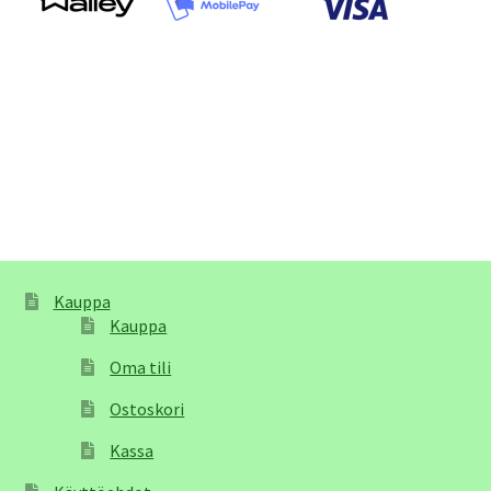
Kauppa
Kauppa
Oma tili
Ostoskori
Kassa