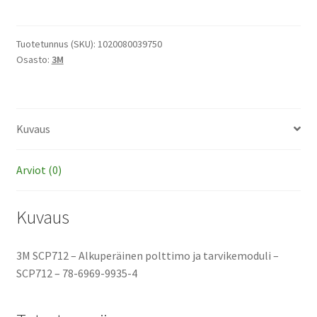
-
Alkuperäinen
polttimo
Tuotetunnus (SKU):
1020080039750
Osasto:
3M
ja
tarvikemoduli
määrä
Kuvaus
Arviot (0)
Kuvaus
3M SCP712 – Alkuperäinen polttimo ja tarvikemoduli –
SCP712 – 78-6969-9935-4