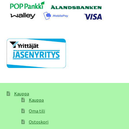
Kauppa
Kauppa
Oma tili
Ostoskori