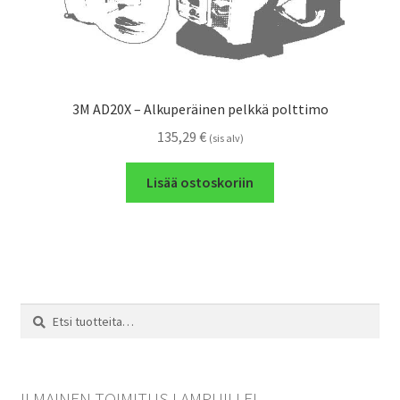
3M AD20X – Alkuperäinen pelkkä polttimo
135,29
€
(sis alv)
Lisää ostoskoriin
Etsi:
Haku
ILMAINEN TOIMITUS LAMPUILLE!