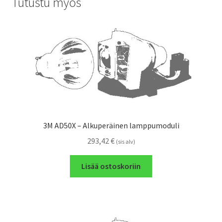
Tutustu myös
3M AD50X – Alkuperäinen lamppumoduli
293,42
€
(sis alv)
Lisää ostoskoriin