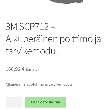
3M SCP712 –
Alkuperäinen polttimo ja
tarvikemoduli
166,92
€
(sis alv)
Alkuperäinen polttimo ja tarvikemoduli
3M
Lisää ostoskoriin
SCP712