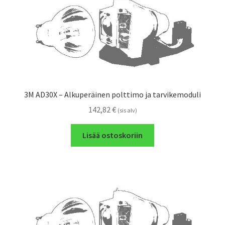
3M AD30X – Alkuperäinen polttimo ja tarvikemoduli
142,82
€
(sis alv)
Lisää ostoskoriin