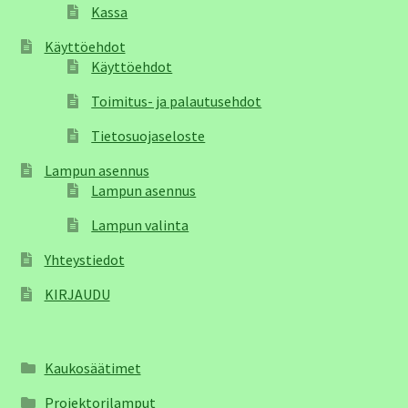
Kassa
Käyttöehdot
Käyttöehdot
Toimitus- ja palautusehdot
Tietosuojaseloste
Lampun asennus
Lampun asennus
Lampun valinta
Yhteystiedot
KIRJAUDU
Kaukosäätimet
Projektorilamput