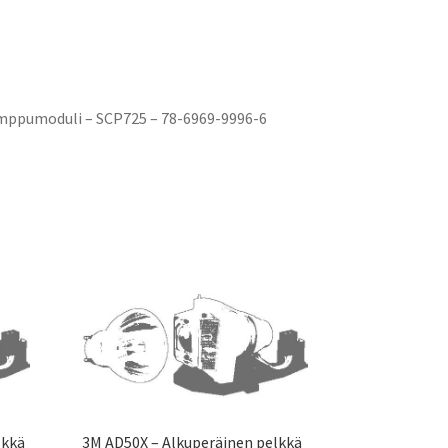
mppumoduli – SCP725 – 78-6969-9996-6
lkkä
3M AD50X – Alkuperäinen pelkkä