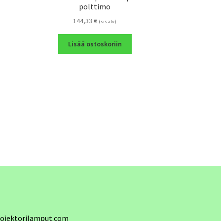
polttimo
144,33
€
(sis alv)
Lisää ostoskoriin
ojektorilamput.com