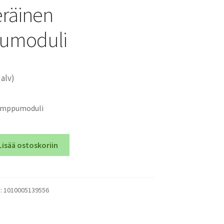
räinen
umoduli
 alv)
lamppumoduli
Lisää ostoskoriin
):
1010005139556