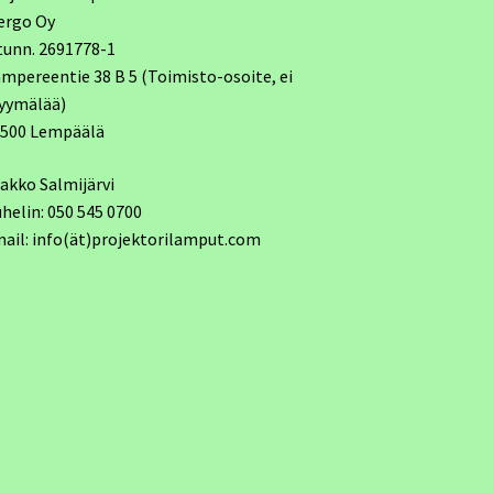
ergo Oy
tunn. 2691778-1
mpereentie 38 B 5 (Toimisto-osoite, ei
yymälää)
7500 Lempäälä
akko Salmijärvi
helin: 050 545 0700
ail: info(ät)projektorilamput.com