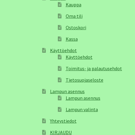
Kauppa
Oma tili
Ostoskori
Kassa
Käyttöehdot
Käyttöehdot
Toimitus- ja palautusehdot
Tietosuojaseloste
Lampun asennus
Lampun asennus
Lampun valinta
Yhteystiedot
KIRJAUDU