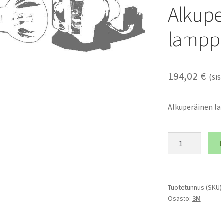
Alkupe
lampp
194,02
€
(sis
Alkuperäinen 
3M
SCP725
-
Alkuperäinen
lamppumoduli
Tuotetunnus (SKU
Osasto:
3M
määrä