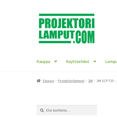
Siirry
Siirry
navigointiin
sisältöön
Kauppa
Käyttöehdot
Lampu
Etusivu
Projektorilamput
3M
3M SCP725 –
Etsi:
Haku