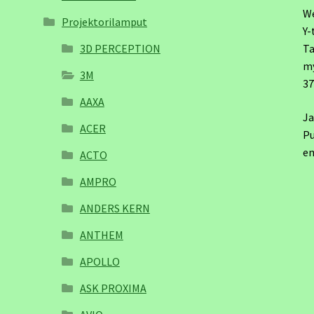
W
Projektorilamput
Y-
3D PERCEPTION
Ta
m
3M
3
AAXA
Ja
ACER
Pu
em
ACTO
AMPRO
ANDERS KERN
ANTHEM
APOLLO
ASK PROXIMA