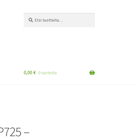
Etsi:
Haku
0,00
€
0 tuotetta
P725 –