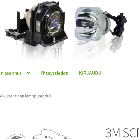
n asennus
Yhteystiedot
KIRJAUDU
 Alkuperäinen lamppumoduli
3M SC