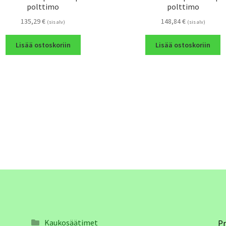
polttimo
polttimo
135,29
€
148,84
€
(sis alv)
(sis alv)
Lisää ostoskoriin
Lisää ostoskoriin
Kaukosäätimet
Pr