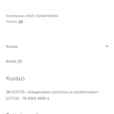
-
Alkuperäinen
polttimo
Tuotetunnus (SKU):
1020047439556
Osasto:
3M
ja
tarvikemoduli
määrä
Kuvaus
Arviot (0)
Kuvaus
3M SCP725 – Alkuperäinen polttimo ja tarvikemoduli –
SCP725 – 78-6969-9996-6