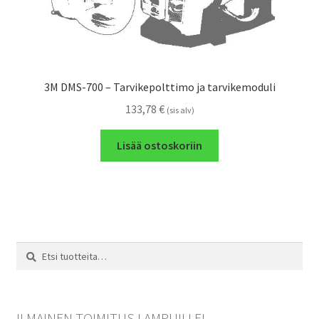
3M DMS-700 – Tarvikepolttimo ja tarvikemoduli
133,78
€
(sis alv)
Lisää ostoskoriin
Etsi:
Haku
ILMAINEN TOIMITUS LAMPUILLE!