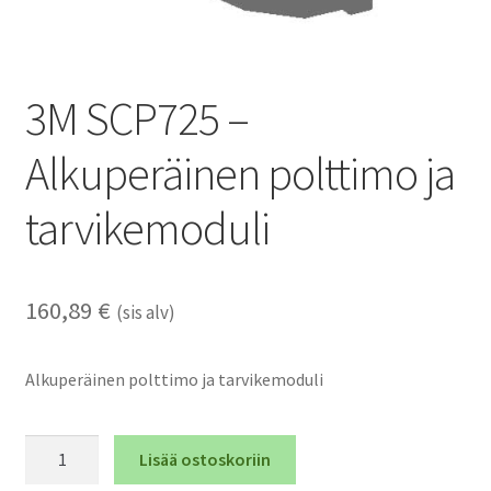
3M SCP725 –
Alkuperäinen polttimo ja
tarvikemoduli
160,89
€
(sis alv)
Alkuperäinen polttimo ja tarvikemoduli
3M
Lisää ostoskoriin
SCP725