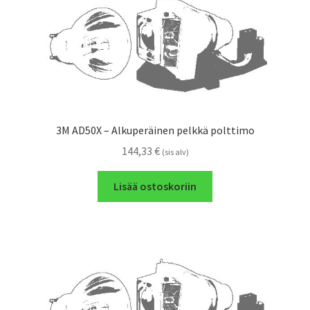
3M AD50X – Alkuperäinen pelkkä polttimo
144,33
€
(sis alv)
Lisää ostoskoriin