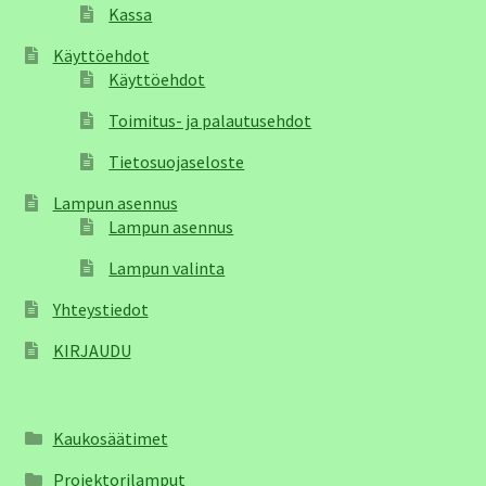
Kassa
Käyttöehdot
Käyttöehdot
Toimitus- ja palautusehdot
Tietosuojaseloste
Lampun asennus
Lampun asennus
Lampun valinta
Yhteystiedot
KIRJAUDU
Kaukosäätimet
Projektorilamput