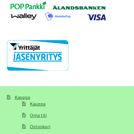
Kauppa
Kauppa
Oma tili
Ostoskori