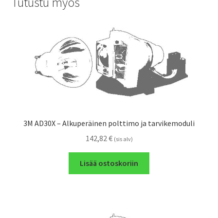
Tutustu myös
3M AD30X – Alkuperäinen polttimo ja tarvikemoduli
142,82
€
(sis alv)
Lisää ostoskoriin