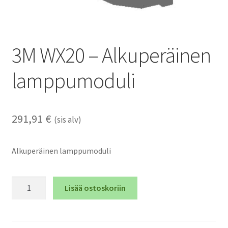
3M WX20 – Alkuperäinen
lamppumoduli
291,91
€
(sis alv)
Alkuperäinen lamppumoduli
3M
Lisää ostoskoriin
WX20
-
Alkuperäinen