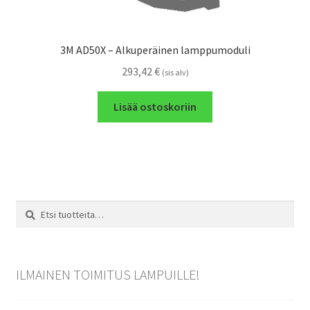
3M AD50X – Alkuperäinen lamppumoduli
293,42
€
(sis alv)
Lisää ostoskoriin
Etsi:
Haku
ILMAINEN TOIMITUS LAMPUILLE!