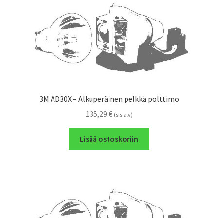
3M AD30X – Alkuperäinen pelkkä polttimo
135,29
€
(sis alv)
Lisää ostoskoriin