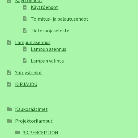
Käyttöehdot
Käyttöehdot
Toimitus- ja palautusehdot
Tietosuojaseloste
Lampun asennus
Lampun asennus
Lampun valinta
Yhteystiedot
KIRJAUDU
Kaukosäätimet
Projektorilamput
3D PERCEPTION