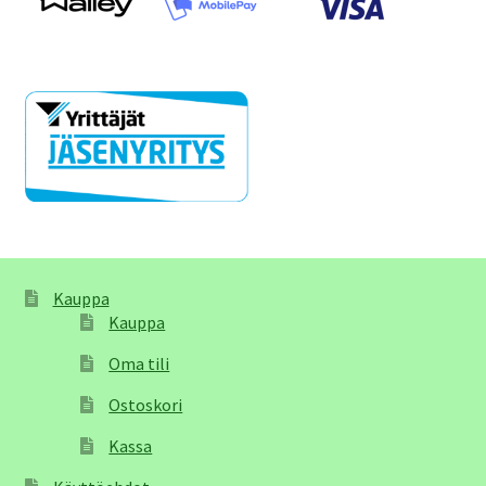
Kauppa
Kauppa
Oma tili
Ostoskori
Kassa