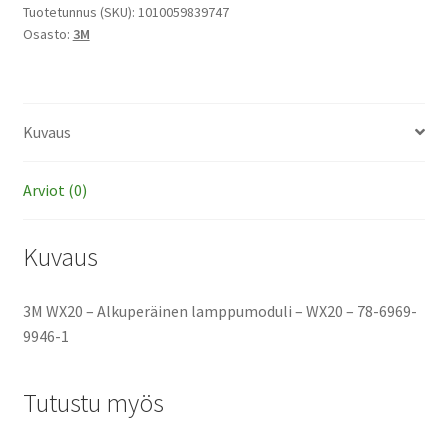
lamppumoduli
Tuotetunnus (SKU):
1010059839747
Osasto:
3M
määrä
Kuvaus
Arviot (0)
Kuvaus
3M WX20 – Alkuperäinen lamppumoduli – WX20 – 78-6969-
9946-1
Tutustu myös