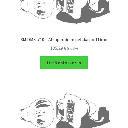
3M DMS-710 – Alkuperäinen pelkkä polttimo
135,29
€
(sis alv)
Lisää ostoskoriin