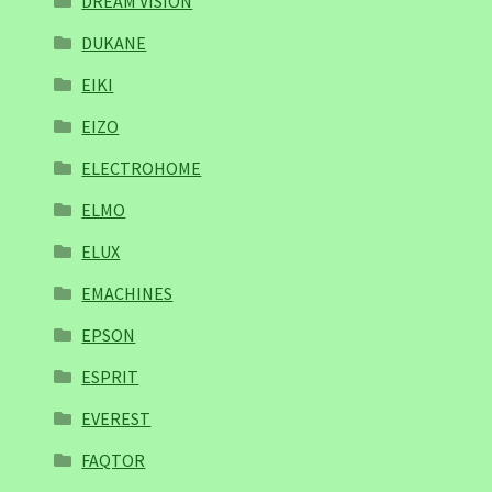
DREAM VISION
DUKANE
EIKI
EIZO
ELECTROHOME
ELMO
ELUX
EMACHINES
EPSON
ESPRIT
EVEREST
FAQTOR