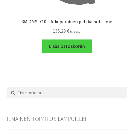
3M DMS-710 – Alkuperäinen pelkkä polttimo
135,29
€
(sis alv)
Lisää ostoskoriin
Etsi:
Haku
ILMAINEN TOIMITUS LAMPUILLE!