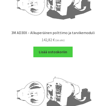
3M AD30X – Alkuperäinen polttimo ja tarvikemoduli
142,82
€
(sis alv)
Lisää ostoskoriin