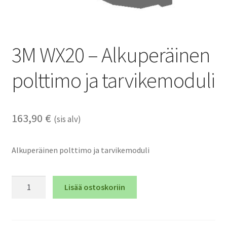
3M WX20 – Alkuperäinen
polttimo ja tarvikemoduli
163,90
€
(sis alv)
Alkuperäinen polttimo ja tarvikemoduli
3M
Lisää ostoskoriin
WX20
-
Alkuperäinen