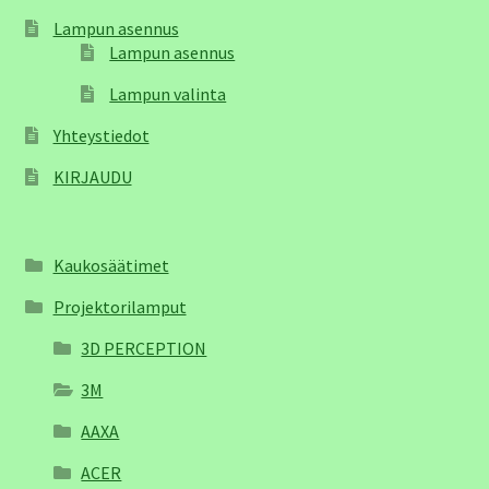
Lampun asennus
Lampun asennus
Lampun valinta
Yhteystiedot
KIRJAUDU
Kaukosäätimet
Projektorilamput
3D PERCEPTION
3M
AAXA
ACER