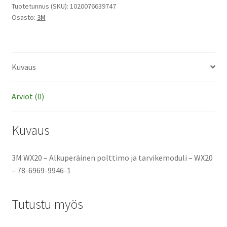
polttimo
Tuotetunnus (SKU):
1020076639747
Osasto:
3M
ja
tarvikemoduli
määrä
Kuvaus
Arviot (0)
Kuvaus
3M WX20 – Alkuperäinen polttimo ja tarvikemoduli – WX20
– 78-6969-9946-1
Tutustu myös