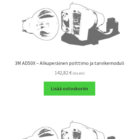
3M AD50X – Alkuperäinen polttimo ja tarvikemoduli
142,82
€
(sis alv)
Lisää ostoskoriin