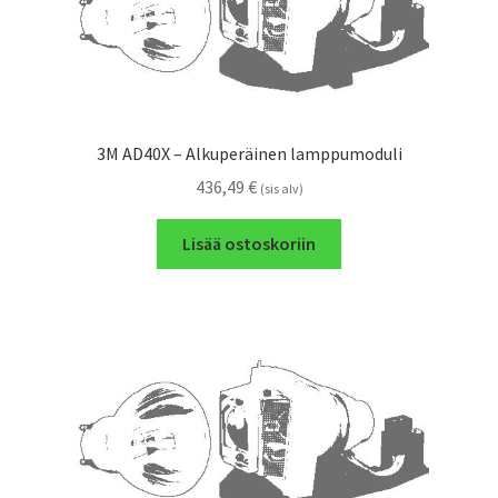
3M AD40X – Alkuperäinen lamppumoduli
436,49
€
(sis alv)
Lisää ostoskoriin