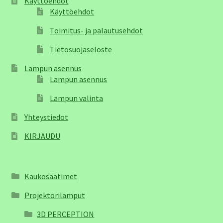
Käyttöehdot
Käyttöehdot
Toimitus- ja palautusehdot
Tietosuojaseloste
Lampun asennus
Lampun asennus
Lampun valinta
Yhteystiedot
KIRJAUDU
Kaukosäätimet
Projektorilamput
3D PERCEPTION