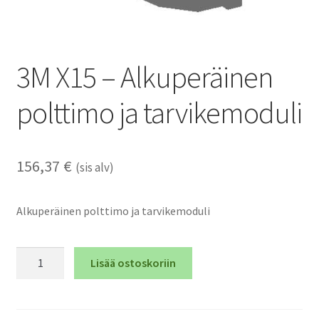
3M X15 – Alkuperäinen
polttimo ja tarvikemoduli
156,37
€
(sis alv)
Alkuperäinen polttimo ja tarvikemoduli
3M
Lisää ostoskoriin
X15
-
Alkuperäinen