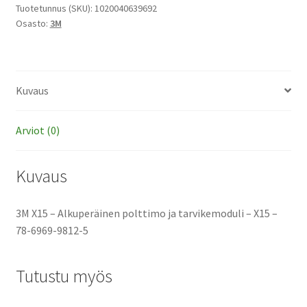
polttimo
Tuotetunnus (SKU):
1020040639692
Osasto:
3M
ja
tarvikemoduli
määrä
Kuvaus
Arviot (0)
Kuvaus
3M X15 – Alkuperäinen polttimo ja tarvikemoduli – X15 –
78-6969-9812-5
Tutustu myös