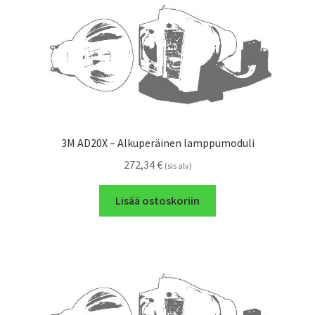
3M AD20X – Alkuperäinen lamppumoduli
272,34
€
(sis alv)
Lisää ostoskoriin