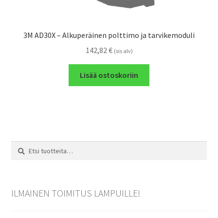
3M AD30X – Alkuperäinen polttimo ja tarvikemoduli
142,82
€
(sis alv)
Lisää ostoskoriin
Etsi:
Haku
ILMAINEN TOIMITUS LAMPUILLE!