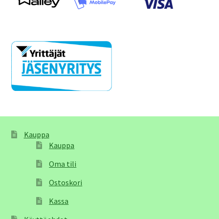
Kauppa
Kauppa
Oma tili
Ostoskori
Kassa