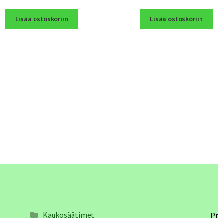
Lisää ostoskoriin
Lisää ostoskoriin
Kaukosäätimet
Pr