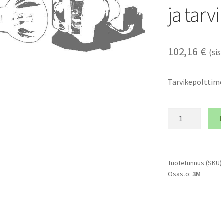
ja tar
102,16
€
(sis
Tarvikepolttimo
3M
X26
-
Tarvikepolttim
ja
Tuotetunnus (SKU
Osasto:
3M
tarvikemoduli
määrä