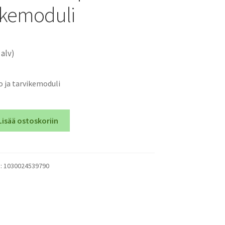
vikemoduli
 alv)
 ja tarvikemoduli
Lisää ostoskoriin
o
):
1030024539790