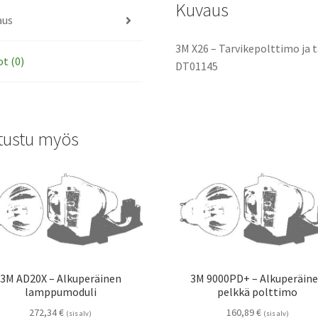
Kuvaus
aus
3M X26 – Tarvikepolttimo ja t
ot (0)
DT01145
tustu myös
3M AD20X – Alkuperäinen
3M 9000PD+ – Alkuperäin
lamppumoduli
pelkkä polttimo
272,34
€
160,89
€
(sis alv)
(sis alv)