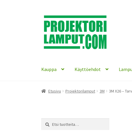
Siirry
Siirry
navigointiin
sisältöön
Kauppa
Käyttöehdot
Lampu
Etusivu
Projektorilamput
3M
3M X26 – Tarv
Etsi:
Haku