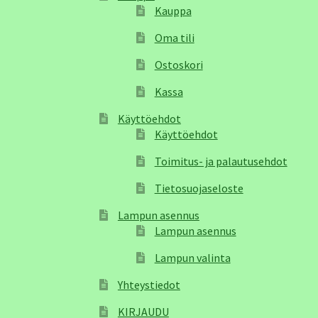
Kauppa
Oma tili
Ostoskori
Kassa
Käyttöehdot
Käyttöehdot
Toimitus- ja palautusehdot
Tietosuojaseloste
Lampun asennus
Lampun asennus
Lampun valinta
Yhteystiedot
KIRJAUDU