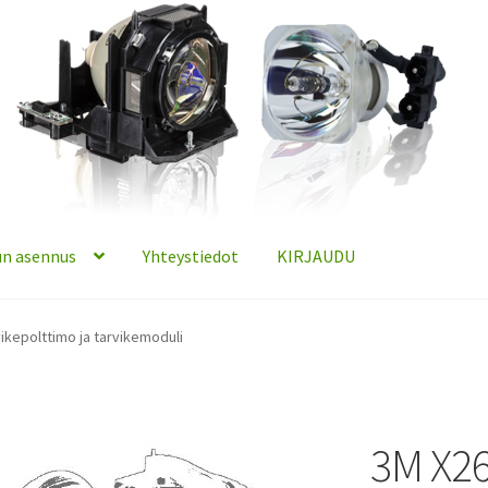
n asennus
Yhteystiedot
KIRJAUDU
ikepolttimo ja tarvikemoduli
3M X26