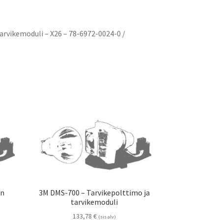
arvikemoduli – X26 – 78-6972-0024-0 /
en
3M DMS-700 – Tarvikepolttimo ja
tarvikemoduli
133,78
€
(sis alv)