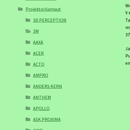
W
Projektorilamput
Y-
3D PERCEPTION
Ta
m
3M
3
AAXA
Ja
ACER
Pu
em
ACTO
AMPRO
ANDERS KERN
ANTHEM
APOLLO
ASK PROXIMA