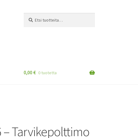
Etsi:
Haku
0,00
€
0 tuotetta
 – Tarvikepolttimo