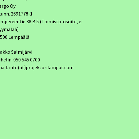
ergo Oy
tunn. 2691778-1
mpereentie 38 B 5 (Toimisto-osoite, ei
yymälää)
7500 Lempäälä
akko Salmijärvi
helin: 050 545 0700
ail: info(ät)projektorilamput.com