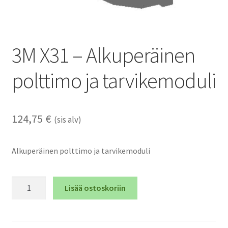
3M X31 – Alkuperäinen
polttimo ja tarvikemoduli
124,75
€
(sis alv)
Alkuperäinen polttimo ja tarvikemoduli
3M
Lisää ostoskoriin
X31
-
Alkuperäinen