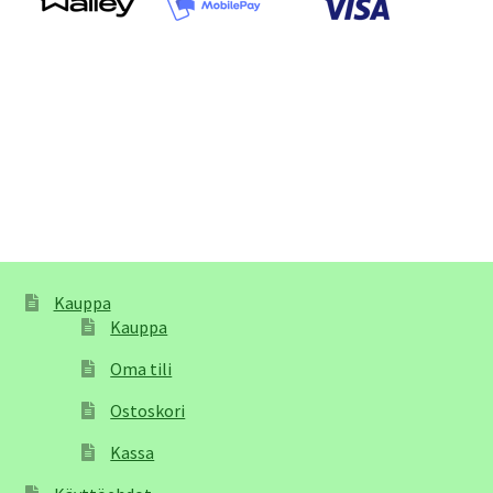
Kauppa
Kauppa
Oma tili
Ostoskori
Kassa