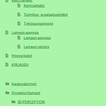
Käyttöehdot
Käyttöehdot
Toimitus- ja palautusehdot
Tietosuojaseloste
Lampun asennus
Lampun asennus
Lampun valinta
Yhteystiedot
KIRJAUDU
Kaukosäätimet
Projektorilamput
3D PERCEPTION