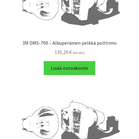
3M DMS-700 – Alkuperäinen pelkkä polttimo
135,29
€
(sis alv)
Lisää ostoskoriin