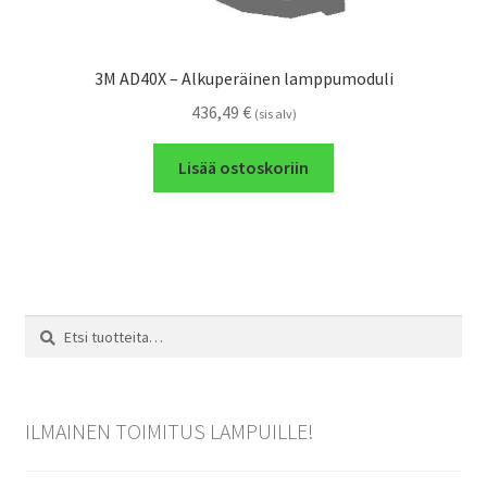
3M AD40X – Alkuperäinen lamppumoduli
436,49
€
(sis alv)
Lisää ostoskoriin
Etsi:
Haku
ILMAINEN TOIMITUS LAMPUILLE!