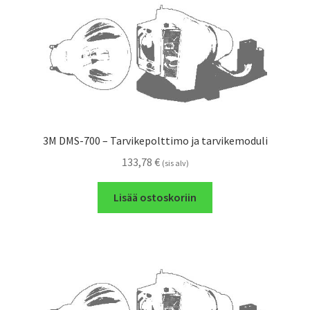
3M DMS-700 – Tarvikepolttimo ja tarvikemoduli
133,78
€
(sis alv)
Lisää ostoskoriin