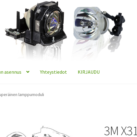
n asennus
Yhteystiedot
KIRJAUDU
kuperäinen lamppumoduli
3M X31