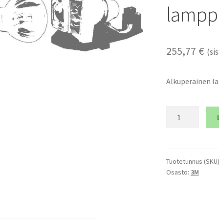
lampp
255,77
€
(sis
Alkuperäinen 
3M
X31i
-
Alkuperäinen
lamppumoduli
Tuotetunnus (SKU
Osasto:
3M
määrä