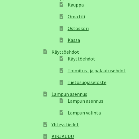
Kauppa
Oma tili
Ostoskori
Kassa
Käyttöehdot
Käyttöehdot
Toimitus- ja palautusehdot
Tietosuojaseloste
Lampun asennus
Lampun asennus
Lampun valinta
Yhteystiedot
KIRJAUDU