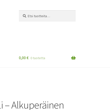
Etsi:
Haku
0,00
€
0 tuotetta
i – Alkuperäinen