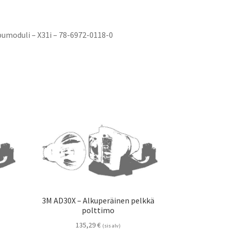
umoduli – X31i – 78-6972-0118-0
n
3M AD30X – Alkuperäinen pelkkä
polttimo
135,29
€
(sis alv)