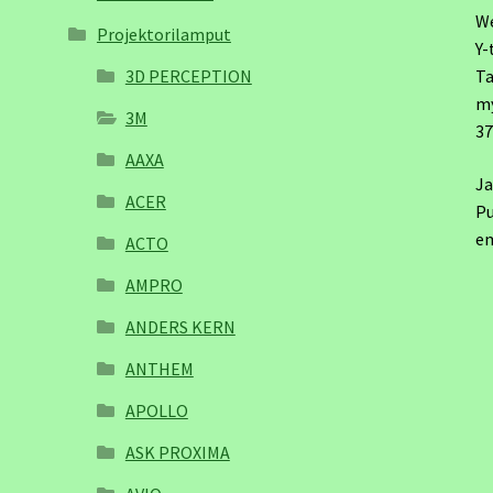
W
Projektorilamput
Y-
3D PERCEPTION
Ta
m
3M
3
AAXA
Ja
ACER
Pu
em
ACTO
AMPRO
ANDERS KERN
ANTHEM
APOLLO
ASK PROXIMA