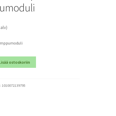
umoduli
 alv)
lamppumoduli
Lisää ostoskoriin
):
1010072139795