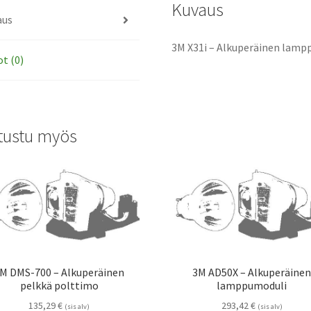
Kuvaus
aus
3M X31i – Alkuperäinen lampp
ot (0)
tustu myös
M DMS-700 – Alkuperäinen
3M AD50X – Alkuperäine
pelkkä polttimo
lamppumoduli
135,29
€
293,42
€
(sis alv)
(sis alv)