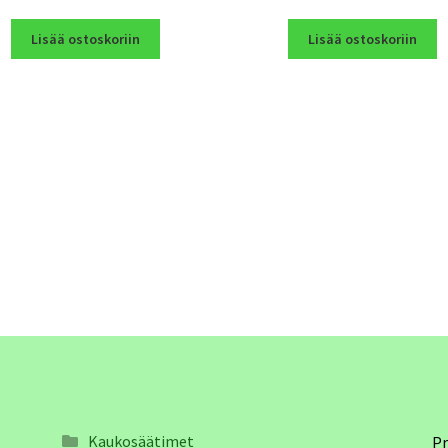
Lisää ostoskoriin
Lisää ostoskoriin
Kaukosäätimet
Pr