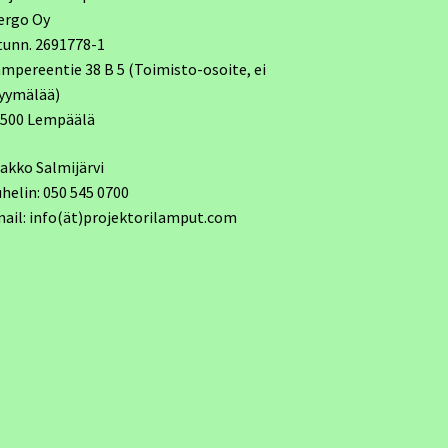
ergo Oy
tunn. 2691778-1
mpereentie 38 B 5 (Toimisto-osoite, ei
yymälää)
7500 Lempäälä
akko Salmijärvi
helin: 050 545 0700
ail: info(ät)projektorilamput.com